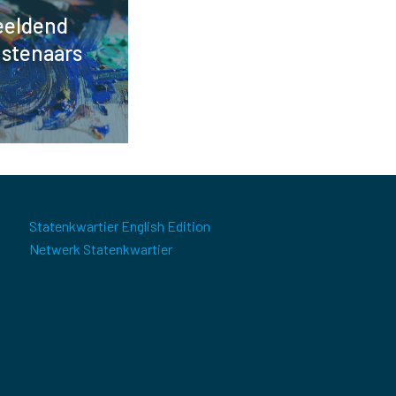
eeldend
stenaars
Statenkwartier English Edition
Netwerk Statenkwartier