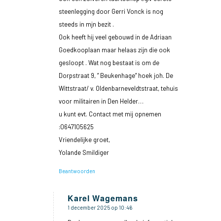
steenlegging door Gerri Vonck is nog
steeds in mjn bezit .
Ook heeft hij veel gebouwd in de Adriaan
Goedkooplaan maar helaas zijn die ook
gesloopt . Wat nog bestaat is om de
Dorpstraat 9, ” Beukenhage” hoek joh. De
Wittstraat/ v. Oldenbarneveldtstraat, tehuis
voor militairen in Den Helder…
u kunt evt. Contact met mij opnemen
:0647105625
Vriendelijke groet,
Yolande Smildiger
Beantwoorden
Karel Wagemans
1 december 2025 op 10:46
zegt: