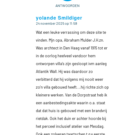
ANTWOORDEN
yolande Smildiger
24 november 2025 op 11:59
zegt:
Wat een leuke verrassing om deze site te
vinden. Mjn opa, Abraham Mulder J.H.zn.
Was archtect in Den Haag vanaf 1915 tot er
in de oorlog heelveel vandoor hem
ontworpen villa’s zijn gesloopt ivm aanleg
Atlantik Wall. Hij was daardoor zo
verbitterd dat hij volgens mij nooit weer
zo’n villa gebouwd heeft….hij richte zich op
kleinere werken. Van de Dorpstraat heb ik
een aanbestedingsakte waarin o.a. staat
dat dat huis is gebouwd met een brandvrij
rietdak. Ook het duin er achter hoorde bij
het perceel inclusief atelier van Mesdag.
Ook een zolveren taartschep t.g.v eerste