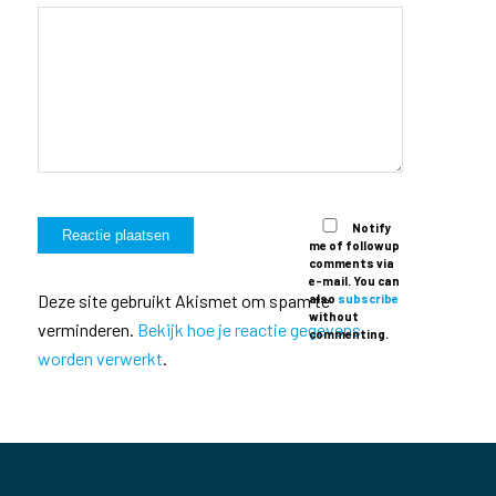
Notify
me of followup
comments via
e-mail. You can
Deze site gebruikt Akismet om spam te
also
subscribe
without
verminderen.
Bekijk hoe je reactie gegevens
commenting.
worden verwerkt
.