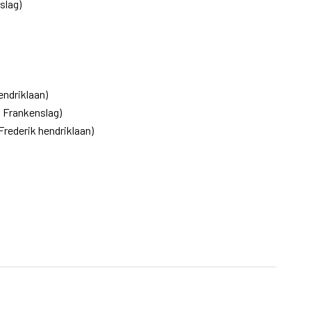
slag)
endriklaan)
n Frankenslag)
Frederik hendriklaan)