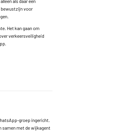
alleen als daar een
t bewustzijn voor
ogen.
nte. Het kan gaan om
over verkeersveiligheid
pp.
WhatsApp-groep ingericht.
n samen met de wijkagent