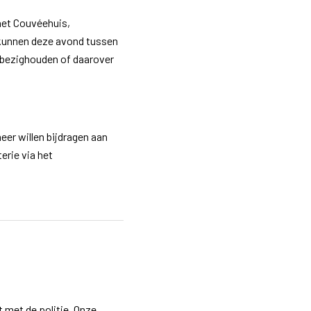
het Couvéehuis,
unnen deze avond tussen
 bezighouden of daarover
er willen bijdragen aan
erie via het
 met de politie. Onze