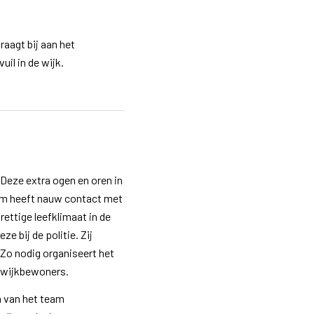
raagt bij aan het
uil in de wijk.
eze extra ogen en oren in
team heeft nauw contact met
rettige leefklimaat in de
ze bij de politie. Zij
Zo nodig organiseert het
r wijkbewoners.
n van het team