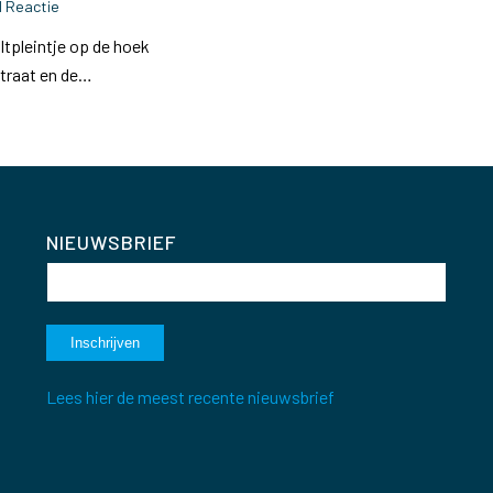
1 Reactie
ltpleintje op de hoek
straat en de…
NIEUWSBRIEF
Lees hier de meest recente nieuwsbrief