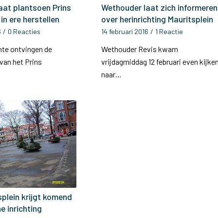
at plantsoen Prins
Wethouder laat zich informeren
in ere herstellen
over herinrichting Mauritsplein
6
/
0 Reacties
14 februari 2016
/
1 Reactie
te ontvingen de
Wethouder Revis kwam
an het Prins
vrijdagmiddag 12 februari even kijke
…
naar…
splein krijgt komend
e inrichting