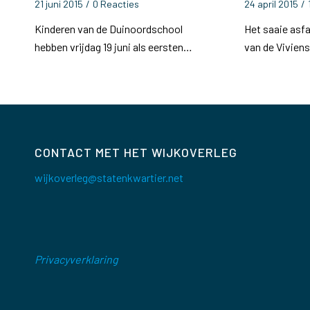
21 juni 2015
/
0 Reacties
24 april 2015
/
Kinderen van de Duinoordschool
Het saaie asfa
hebben vrijdag 19 juni als eersten…
van de Vivien
CONTACT MET HET WIJKOVERLEG
wijkoverleg@statenkwartier.net
Privacyverklaring