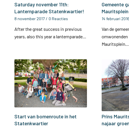
Saturday november 11th:
Gemeente ga
Lanternparade Statenkwartier!
Mauritsplein 
8 november 2017
/
0 Reacties
14 februari 201
After the great success in previous
Van de gemeen
years, also this year a lanternparade…
omwonenden v
Mauritsplein
Start van bomenroute in het
Prins Maurit
Statenkwartier
najaar groen