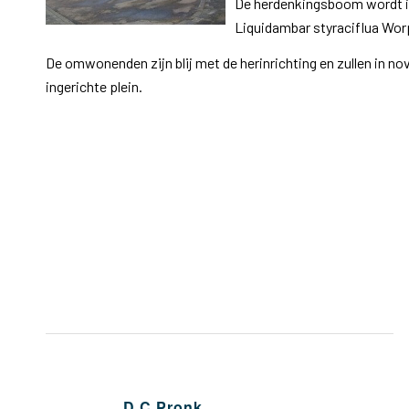
De herdenkingsboom wordt i
Liquidambar styraciflua Worp
De omwonenden zijn blij met de herinrichting en zullen in n
ingerichte plein.
D.C.Pronk