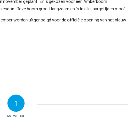
n november geplant. Er is gekozen voor een Amberboom:
lesdon. Deze boom groeit langzaam en is in alle jaargetijden mooi.
ovember worden uitgenodigd voor de officiële opening van het nieuw
1
ANTWOORD