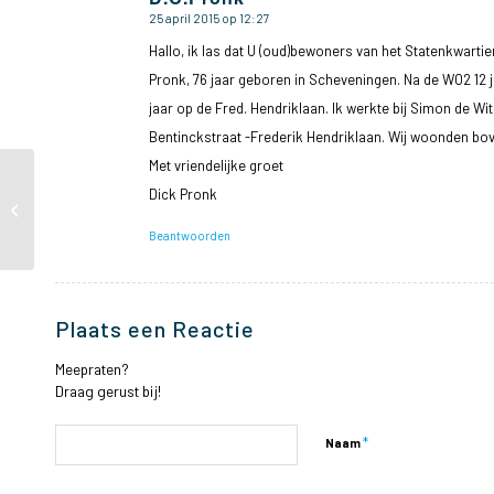
25 april 2015 op 12:27
zegt:
Hallo, ik las dat U (oud)bewoners van het Statenkwartier
Pronk, 76 jaar geboren in Scheveningen. Na de WO2 12 
jaar op de Fred. Hendriklaan. Ik werkte bij Simon de Wi
Bentinckstraat -Frederik Hendriklaan. Wij woonden boven
Met vriendelijke groet
Twee mooie posters
Dick Pronk
van Maarten Ruijters ter
gelegenheid van 100 jaar
Beantwoorden
Staten...
Plaats een Reactie
Meepraten?
Draag gerust bij!
*
Naam