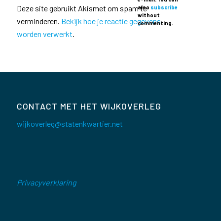
Deze site gebruikt Akismet om spam te
also
subscribe
without
verminderen.
Bekijk hoe je reactie gegevens
commenting.
worden verwerkt
.
CONTACT MET HET WIJKOVERLEG
wijkoverleg@statenkwartier.net
Privacyverklaring