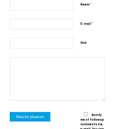
*
Naam
*
E-mail
Site
Notify
me of followup
comments via
e-mail. You can