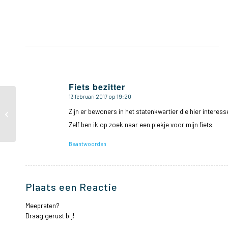
Fiets bezitter
13 februari 2017 op 19:20
zegt:
Future Force
Conference World
Zijn er bewoners in het statenkwartier die hier interes
Forum 7th until 10th of
Zelf ben ik op zoek naar een plekje voor mijn fiets.
February: attention for...
Beantwoorden
Plaats een Reactie
Meepraten?
Draag gerust bij!