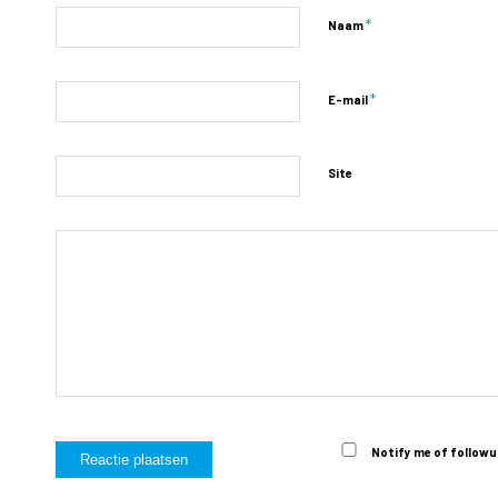
*
Naam
*
E-mail
Site
Notify me of followu