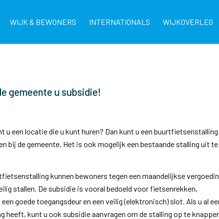
WIJK & BEWONERS
INTERNATIONALS
WIJKOVERLEG
 de gemeente u subsidie!
 u een locatie die u kunt huren? Dan kunt u een buurtfietsenstalling
n bij de gemeente. Het is ook mogelijk een bestaande stalling uit te
rtfietsenstalling kunnen bewoners tegen een maandelijkse vergoedi
eilig stallen. De subsidie is vooral bedoeld voor fietsenrekken,
, een goede toegangsdeur en een veilig (elektronisch) slot. Als u al ee
ng heeft, kunt u ook subsidie aanvragen om de stalling op te knappe