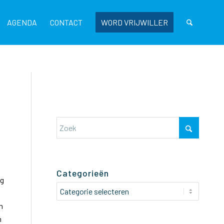
AGENDA
CONTACT
WORD VRIJWILLER
Categorieën
ng
Categorieën
n
n