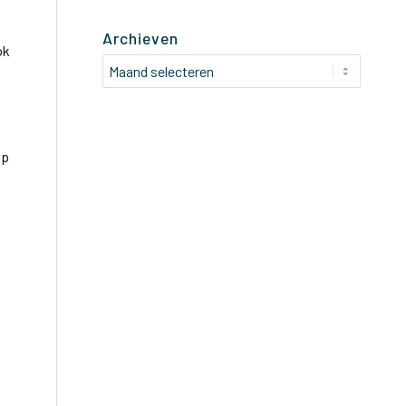
Archieven
ok
op