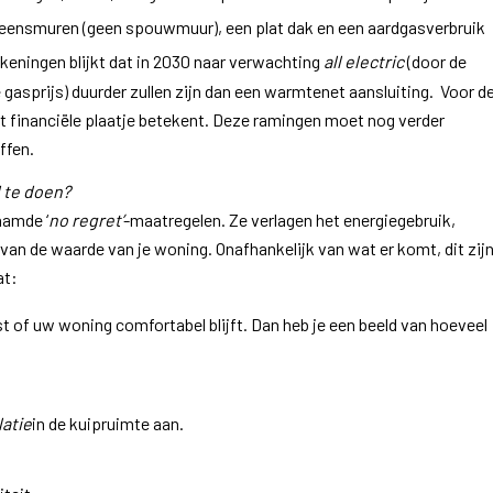
eensmuren (geen spouwmuur), een plat dak en een aardgasverbruik
ekeningen blijkt dat in 2030 naar verwachting
all electric
(door de
 gasprijs) duurder zullen zijn dan een warmtenet aansluiting. Voor d
t financiële plaatje betekent. Deze ramingen moet nog verder
ffen.
 te doen?
aamde ‘
no regret’
-maatregelen. Ze verlagen het energiegebruik,
van de waarde van je woning. Onafhankelijk van wat er komt, dit zij
at:
st of uw woning comfortabel blijft. Dan heb je een beeld van hoeveel
latie
in de kuipruimte aan.