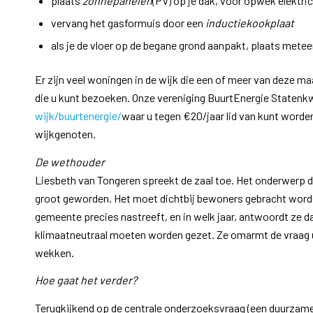
plaats
zonnepanelen
(PV) op je dak, voor opwek elektric
vervang het gasformuis door een
inductiekookplaat
als je de vloer op de begane grond aanpakt, plaats mete
Er zijn veel woningen in de wijk die een of meer van deze 
die u kunt bezoeken. Onze vereniging BuurtEnergie Statenk
wijk/buurtenergie/
waar u tegen €20/jaar lid van kunt worden
wijkgenoten.
De wethouder
Liesbeth van Tongeren spreekt de zaal toe. Het onderwerp duu
groot geworden. Het moet dichtbij bewoners gebracht worden.
gemeente precies nastreeft, en in welk jaar, antwoordt ze d
klimaatneutraal moeten worden gezet. Ze omarmt de vraag u
wekken.
Hoe gaat het verder?
Terugkijkend op de centrale onderzoeksvraag (een duurzame 