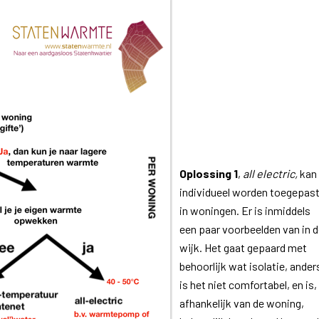
Oplossing 1
,
all electric,
kan
individueel worden toegepas
in woningen. Er is inmiddels
een paar voorbeelden van in 
wijk. Het gaat gepaard met
behoorlijk wat isolatie, ander
is het niet comfortabel, en is,
afhankelijk van de woning,