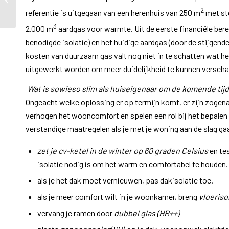
Hendrikplein
2
referentie is uitgegaan van een herenhuis van 250 m
met st
3
2.000 m
aardgas voor warmte. Uit de eerste financiële ber
benodigde isolatie) en het huidige aardgas (door de stijgende
kosten van duurzaam gas valt nog niet in te schatten wat he
uitgewerkt worden om meer duidelijkheid te kunnen verscha
Wat is sowieso slim als huiseigenaar om de komende tijd
Ongeacht welke oplossing er op termijn komt, er zijn zogen
verhogen het wooncomfort en spelen een rol bij het bepalen 
verstandige maatregelen als je met je woning aan de slag ga
zet je cv-ketel in de winter op 60 graden Celsius
en te
isolatie nodig is om het warm en comfortabel te houden.
als je het dak moet vernieuwen, pas dakisolatie toe.
als je meer comfort wilt in je woonkamer, breng
vloeriso
vervang je ramen door
dubbel glas (HR++)