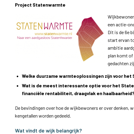
Project Statenwarmte
Wijkbewoner T
een actie-ond
Dit is de 6e 
start ervan 
ambitie aard
plan komt of 
gedachten zij
Welke duurzame warmteoplossingen zijn voor het 
Wat is de meest interessante optie voor het State
financiële rentabiliteit, draagvlak en haalbaarheid
De bevindingen over hoe de wijkbewoners er over denken, wat
kengetallen worden gedeeld.
Wat vindt de wijk belangrijk?