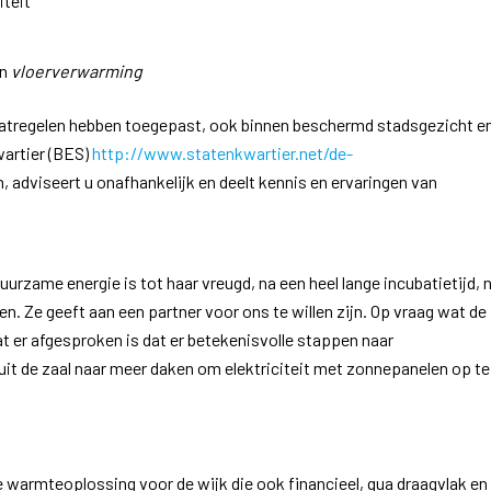
iteit
en
vloerverwarming
maatregelen hebben toegepast, ook binnen beschermd stadsgezicht e
wartier (BES)
http://www.statenkwartier.net/de-
, adviseert u onafhankelijk en deelt kennis en ervaringen van
rzame energie is tot haar vreugd, na een heel lange incubatietijd, 
 Ze geeft aan een partner voor ons te willen zijn. Op vraag wat de
at er afgesproken is dat er betekenisvolle stappen naar
it de zaal naar meer daken om elektriciteit met zonnepanelen op te
warmteoplossing voor de wijk die ook financieel, qua draagvlak en