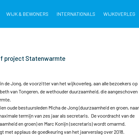
WIJK & BEWONERS
INTERNATIONALS
WIJKOVERLEG
ief project Statenwarmte
n de Jong, de voorzitter van het wijkoverleg, aan alle bezoekers op
sbeth van Tongeren, de wethouder duurzaamheid, die aangeschoven 
armte.
ien oude bestuursleden Micha de Jong (duurzaamheid en groen, naar
maximale termijn van zes jaar als secretaris. De voordracht van de
aamheid en groen) en Marc Konijn (secretaris) wordt omarmd.
t met applaus de goedkeuring van het jaarverslag over 2018.