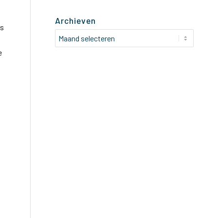
Archieven
is
e