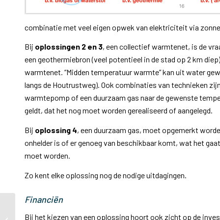
combinatie met veel eigen opwek van elektriciteit via zonn
Bij
oplossingen 2 en 3
, een collectief warmtenet, is de 
een geothermiebron (veel potentieel in de stad op 2 km die
warmtenet. “Midden temperatuur warmte” kan uit water gewon
langs de Houtrustweg). Ook combinaties van technieken zijn 
warmtepomp of een duurzaam gas naar de gewenste temperat
geldt, dat het nog moet worden gerealiseerd of aangelegd.
Bij
oplossing 4
, een duurzaam gas, moet opgemerkt worden 
onhelder is of er genoeg van beschikbaar komt, wat het gaa
moet worden.
Zo kent elke oplossing nog de nodige uitdagingen.
Financiën
Veiligheidsdag zaterdag
Bij het kiezen van een oplossing hoort ook zicht op de inves
11 mei 2019 op Frederik