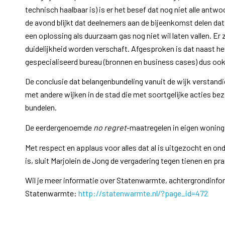
technisch haalbaar is) is er het besef dat nog niet alle antw
de avond blijkt dat deelnemers aan de bijeenkomst delen d
een oplossing als duurzaam gas nog niet wil laten vallen. Er 
duidelijkheid worden verschaft. Afgesproken is dat naast h
gespecialiseerd bureau (bronnen en business cases) dus oo
De conclusie dat belangenbundeling vanuit de wijk verstandig
met andere wijken in de stad die met soortgelijke acties bez
bundelen.
De eerdergenoemde
no regret
-maatregelen in eigen woning z
Met respect en applaus voor alles dat al is uitgezocht en o
is, sluit Marjolein de Jong de vergadering tegen tienen en p
Wil je meer informatie over Statenwarmte, achtergrondinform
Statenwarmte:
http://statenwarmte.nl/?page_id=472