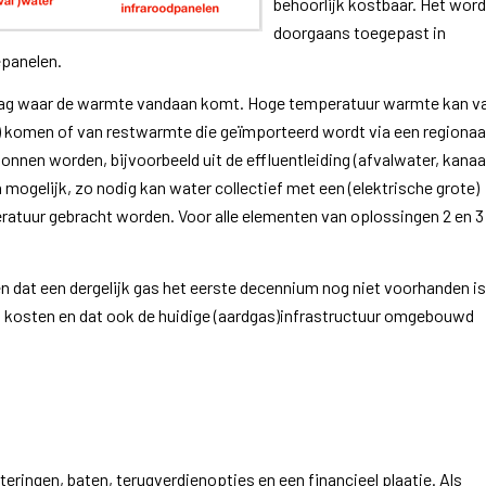
behoorlijk kostbaar. Het word
doorgaans toegepast in
epanelen.
vraag waar de warmte vandaan komt. Hoge temperatuur warmte kan v
p) komen of van restwarmte die geïmporteerd wordt via een regionaa
nen worden, bijvoorbeeld uit de effluentleiding (afvalwater, kanaa
mogelijk, zo nodig kan water collectief met een (elektrische grote)
uur gebracht worden. Voor alle elementen van oplossingen 2 en 3
dat een dergelijk gas het eerste decennium nog niet voorhanden is
t kosten en dat ook de huidige (aardgas)infrastructuur omgebouwd
teringen, baten, terugverdienopties en een financieel plaatje. Als