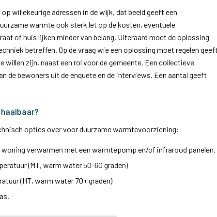
 op willekeurige adressen in de wijk, dat beeld geeft een
n duurzame warmte ook sterk let op de kosten, eventuele
traat of huis lijken minder van belang. Uiteraard moet de oplossing
techniek betreffen. Op de vraag wie een oplossing moet regelen geef
te willen zijn, naast een rol voor de gemeente. Een collectieve
an de bewoners uit de enquete en de interviews. Een aantal geeft
 haalbaar?
r technisch opties over voor duurzame warmtevoorziening:
e woning verwarmen met een warmtepomp en/of infrarood panelen.
peratuur (MT, warm water 50-60 graden)
atuur (HT, warm water 70+ graden)
as.