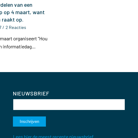
rdelen van een
 op 4 maart, want
 raakt op.
7
/
2 Reacties
 maart organiseert “Hou
een informatiedag…
NIEUWSBRIEF
Lees hier de meest recente nieuwsbrief