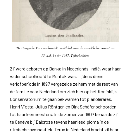
‘De Haagsche Vrouwenkroniek, weekblad voor de ontwikkelde vrouw’ no.
15, d.d. 14-04-1917. Tijdschriftfoto
Zij werd geboren op Banka in Nederlands-Indié, waar haar
vader schoolhoofd te Muntok was. Tijdens diens
verlofperiode in 1897 vergezelde ze hem met de rest van
de familie naar Nederland om zich hier op het Koninklijk
Conservatorium te gaan bekwamen tot pianolerares.
Henri Viotta, Julius Röntgen en Dirk Schäfer behoorden
tot haar leermeesters. In de zomer van 1907 behaalde zij
te Genève bij Dalcroze tevens haar lesdiploma in de
ritmische gymnastiek. Terug in Nederland bracht zij haar