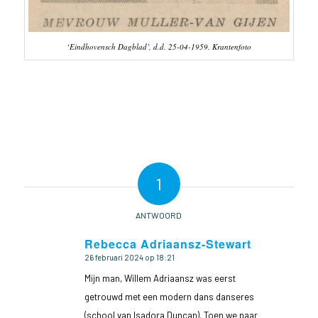
‘Eindhovensch Dagblad’, d.d. 25-04-1959. Krantenfoto
1
ANTWOORD
Rebecca Adriaansz-Stewart
26 februari 2024 op 18:21
zegt:
Mijn man, Willem Adriaansz was eerst
getrouwd met een modern dans danseres
(school van Isadora Duncan). Toen we naar