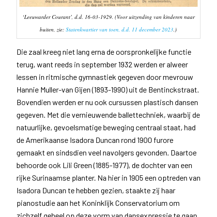
‘Leeuwarder Courant’, d.d. 16-03-1929. (Voor uitzending van kinderen naar
buiten, zie:
Statenkwartier van toen, d.d. 11 december 2023
.)
Die zaal kreeg niet lang erna de oorspronkelijke functie
terug, want reeds in september 1932 werden er alweer
lessen in ritmische gymnastiek gegeven door mevrouw
Hannie Muller-van Gijen (1893-1990) uit de Bentinckstraat.
Bovendien werden er nu ook cursussen plastisch dansen
gegeven. Met die vernieuwende ballettechniek, waarbij de
natuurlijke, gevoelsmatige beweging centraal staat, had
de Amerikaanse Isadora Duncan rond 1900 furore
gemaakt en sindsdien veel navolgers gevonden. Daartoe
behoorde ook Lili Green (1885-1977), de dochter van een
rijke Surinaamse planter. Na hier in 1905 een optreden van
Isadora Duncan te hebben gezien, staakte zij haar
pianostudie aan het Koninklijk Conservatorium om
zichzelf geheel op deze vorm van dansexpressie te gaan