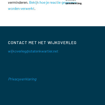
verminderen.
Bekijk hoe je reactie gegevens
commenting.
worden verwerkt
.
CONTACT MET HET WIJKOVERLEG
wijkoverleg@statenkwartier.net
Privacyverklaring