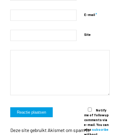
*
E-mail
Site
Notify
me of followup
comments via
e-mail. You can
Deze site gebruikt Akismet om spam te
also
subscribe
without