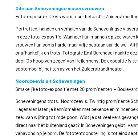
Ode aan Scheveningse vissersvrouwen
Foto-expositie ‘De vis wordt duur betaald’ – Zuiderstrandth
Portretten, handen en verhalen van de Scheveningse vissers
in deze foto-expositie. Wanneer hun mannen op zee waren l
vrouwen hun soms harde maar vrije bestaan aan de wal. Altij
onafhankelijk en trots. Fotografe Emi Barendse maakte deze
door ‘Op hoop van zegen’ van Heijermans. De expositie is te
september bij het terras van het Zuiderstrandtheater.
Noordzeevis uit Scheveningen
Smakelijke foto-expositie met 20 prominenten – Boulevar
Scheveningens trots: Noordzeevis. Twintig prominente Sc
Hagenaren laten je kennismaken met bekende en minder beke
zee: van wijting tot rode poon. Wist je dat veel vers gevang
direct naar het buitenland gaat? In Scheveningen geldt: va
vanavond op je bord. De fototentoonstelling is tot eind sep