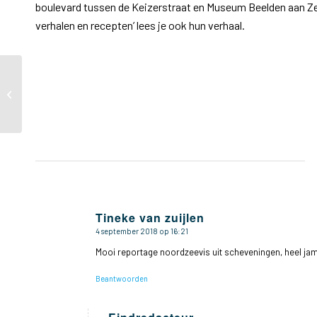
boulevard tussen de Keizerstraat en Museum Beelden aan Ze
verhalen en recepten’ lees je ook hun verhaal.
Poppentheater opent
theaterseizoen met
Open Dag op 1-9
Tineke van zuijlen
4 september 2018 op 16:21
zegt:
Mooi reportage noordzeevis uit scheveningen, heel jamm
Beantwoorden