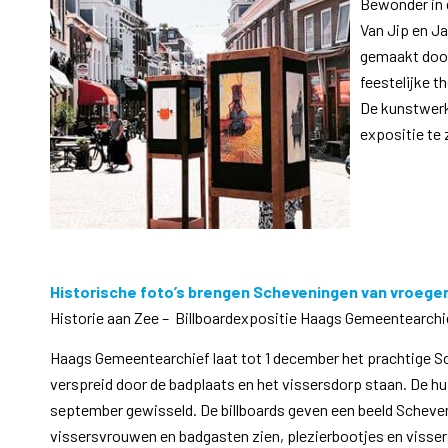
Bewonder in 
Van Jip en Ja
gemaakt door
feestelijke t
De kunstwerke
expositie te 
Historische foto’s brengen Scheveningen van vroeger 
Historie aan Zee – Billboardexpositie Haags Gemeentearchi
Haags Gemeentearchief laat tot 1 december het prachtige Sch
verspreid door de badplaats en het vissersdorp staan. De hu
september gewisseld. De billboards geven een beeld Scheven
vissersvrouwen en badgasten zien, plezierbootjes en vissers