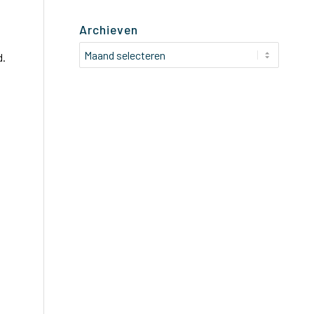
Archieven
n
d.