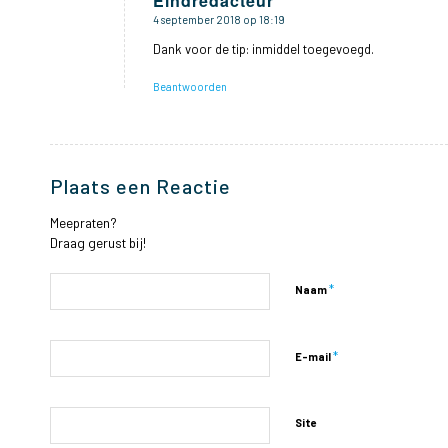
Eindredacteur
4 september 2018 op 18:19
zegt:
Dank voor de tip: inmiddel toegevoegd.
Beantwoorden
Plaats een Reactie
Meepraten?
Draag gerust bij!
*
Naam
*
E-mail
Site