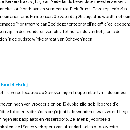
de Keizerstraat vijftig van Nederlands bekendste meesterwerken.
nneke tot Mondriaan en Vermeer tot Dick Bruna. Deze replica’s zijn
 een anonieme kunstenaar. Op zaterdag 25 augustus wordt met ee
hemadag ‘Montmartre aan Zee’ deze tentoonstelling officieel geopen
n zijn in de avonduren verlicht. Tot het einde van het jaar is de
zien in de oudste winkelstraat van Scheveningen.
heel dichtbij
ef – diverse locaties op Scheveningen 1 september t/m 1 december
eveningen van vroeger zien op 16 dubbelzijdige billboards die
idige fotoserie, die sinds begin juni te bewonderen was, wordt begin
ingen als badplaats en vissersdorp. Ze laten bijvoorbeeld
boten, de Pier en verkopers van strandartikelen of souvenirs.