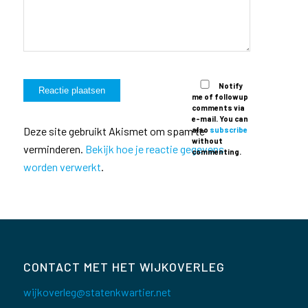
Notify
me of followup
comments via
e-mail. You can
Deze site gebruikt Akismet om spam te
also
subscribe
without
verminderen.
Bekijk hoe je reactie gegevens
commenting.
worden verwerkt
.
CONTACT MET HET WIJKOVERLEG
wijkoverleg@statenkwartier.net