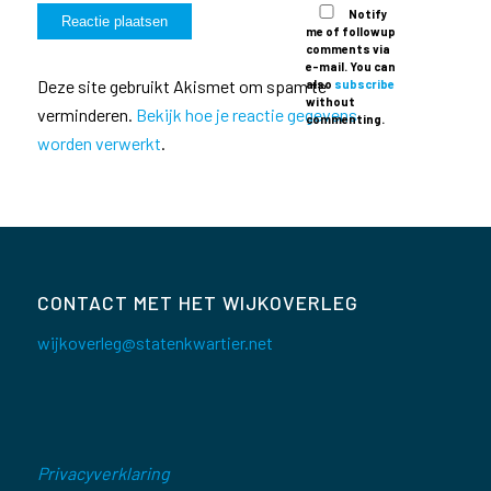
Notify
me of followup
comments via
e-mail. You can
Deze site gebruikt Akismet om spam te
also
subscribe
without
verminderen.
Bekijk hoe je reactie gegevens
commenting.
worden verwerkt
.
CONTACT MET HET WIJKOVERLEG
wijkoverleg@statenkwartier.net
Privacyverklaring