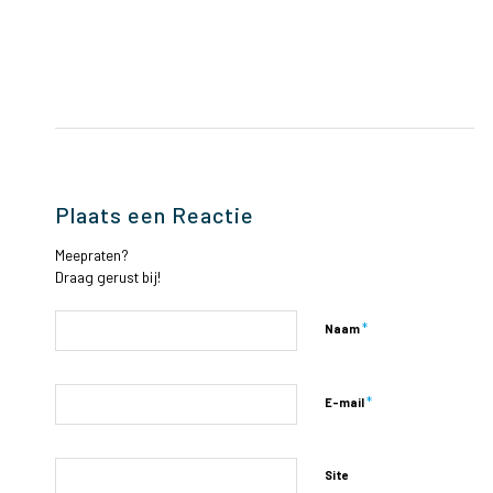
Plaats een Reactie
Meepraten?
Draag gerust bij!
*
Naam
*
E-mail
Site