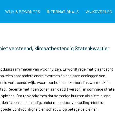
WIJK & BEWONERS
INTERNATIONALS
WIJKOVERLEG
niet versteend, klimaatbestendig Statenkwartier
n het duurzaam maken van woonhuizen. Er wordt regelmatig aandacht
hakelen naar andere energievormen en het laten aanleggen van
ls versteende wijk, waardoor het in de zomer flink warmer kan
tad.
Recente metingen tonen aan dat dit verschil in sommige strate
n oplopen. Om te voorkomen dat sommige buurten als hitte-eiland
den is een balans nodig, onder meer door verkoeling middels
 goede luchtvochtigheid en schaduw op betegelde pleinen.