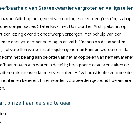
eefbaarheid van Statenkwartier vergroten en veiligstelle
n, specialist op het gebied van ecologie en eco-engineering, zal op
onersorganisaties Statenkwartier, Duinoord en Archipelbuurt op
 een lezing over dit onderwerp verzorgen. Met behulp van een
llende ecosysteembenaderingen en zal hij ingaan op de aspecten
. Hij zal vertellen welke maatregelen genomen kunnen worden om de
k komt het belang aan de orde van het afkoppelen van hemelwater e
leefbaar maken van water in de wijk; hoe groene gevels en daken de
, dieren als mensen kunnen vergroten. Hij zal praktische voorbeelde
 inrichten en beheren. En er worden voorbeelden getoond hoe andere
an.
art om zelf aan de slag te gaan
den.
6