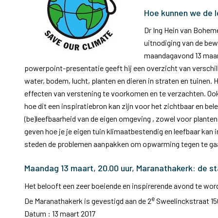
Hoe kunnen we de l
Dr Ing Hein van Boheme
uitnodiging van de bew
maandagavond 13 maart
powerpoint-presentatie geeft hij een overzicht van verschi
water, bodem, lucht, planten en dieren in straten en tuinen
effecten van verstening te voorkomen en te verzachten. Oo
hoe dit een inspiratiebron kan zijn voor het zichtbaar en be
(be)leefbaarheid van de eigen omgeving , zowel voor planten
geven hoe je je eigen tuin klimaatbestendig en leefbaar kan
steden de problemen aanpakken om opwarming tegen te ga
Maandag 13 maart, 20.00 uur, Maranathakerk: de st
Het belooft een zeer boeiende en inspirerende avond te wor
e
De Maranathakerk is gevestigd aan de 2
Sweelinckstraat 15
Datum : 13 maart 2017