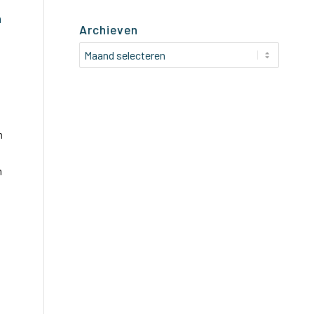
n
Archieven
n
n