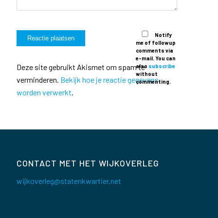
Notify
me of followup
comments via
e-mail. You can
Deze site gebruikt Akismet om spam te
also
subscribe
without
verminderen.
Bekijk hoe je reactie gegevens
commenting.
worden verwerkt
.
CONTACT MET HET WIJKOVERLEG
wijkoverleg@statenkwartier.net