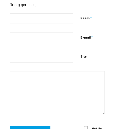
Draag gerust bij!
*
Naam
*
E-mail
Site
Notify