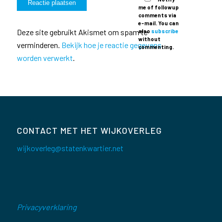
me of followup
comments via
e-mail. You can
Deze site gebruikt Akismet om spam te
also
subscribe
without
verminderen.
Bekijk hoe je reactie gegevens
commenting.
worden verwerkt
.
CONTACT MET HET WIJKOVERLEG
wijkoverleg@statenkwartier.net
Privacyverklaring