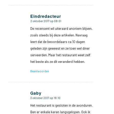
Eindredacteur
2 oktober 2017 op 09:01
zegt:
De recensent wil uiteraard anoniem blijven,
zoals steeds bij deze artikelen. Navraag
leert dat de beoordelaars ca 10 dagen
geleden zijn geweest en ze toen wel diner
serveerden. Maar het restaurant weet zelf
het beste als ze dit veranderd hebben.
Beantwoorden
Gaby
3 oktober 2017 op 19:10
zegt:
Het restaurant is gesloten in de avonduren.
Ben er enkele keren langsgelopen. Ook ik