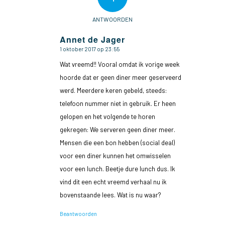
ANTWOORDEN
Annet de Jager
1 oktober 2017 op 23:55
zegt:
Wat vreemd!! Vooral omdat ik vorige week
hoorde dat er geen diner meer geserveerd
werd. Meerdere keren gebeld, steeds:
telefoon nummer niet in gebruik. Er heen
gelopen en het volgende te horen
gekregen: We serveren geen diner meer.
Mensen die een bon hebben (social deal)
voor een diner kunnen het omwisselen
voor een lunch. Beetje dure lunch dus. Ik
vind dit een echt vreemd verhaal nu ik
bovenstaande lees. Wat is nu waar?
Beantwoorden