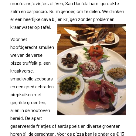
mooie ansjovisjes, olijven, San Daniela ham, gerookte
zalm en carpaccio. Ruim genoeg om te delen. We drinken
er een heerlijke cava bij en krijgen zonder
problemen
kraanwater op tafel.
Voor het
hoofdgerecht smullen
we van de verse
pizza truffelkip, een
kraakverse,
smaakvolle zeebaars
en een goed gebraden
piepkuiken met
gegrilde groenten,
allen in de houtoven
bereid. De apart
geserveerde frietjes of aardappels en diverse groenten
horen bij de gerechten. Voor de pizza ben je onder de € 13