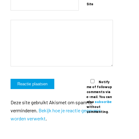
Site
Notify
me of followup
comments via
e-mail. You can
Deze site gebruikt Akismet om spam te
also
subscribe
without
verminderen.
Bekijk hoe je reactie gegevens
commenting.
worden verwerkt
.