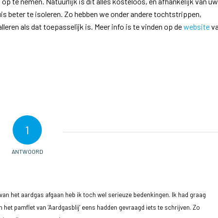
op te nemen. Natuurlijk is dit alles kosteloos, en afhankelijk van uw
is beter te isoleren. Zo hebben we onder andere tochtstrippen,
lleren als dat toepasselijk is.
Meer info is te vinden op de
website
v
1
ANTWOORD
jk van het aardgas afgaan heb ik toch wel serieuze bedenkingen. Ik had graag
n het pamflet van ‘Aardgasblij’ eens hadden gevraagd iets te schrijven. Zo