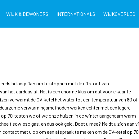
WIJK & BEWONERS
INTERNATIONALS
WIJKOVERLEG
eeds belangrijker om te stoppen met de uitstoot van
n het aardgas af. Het is een enorme klus om dat voor elkaar te
uizen verwarmt de CV-ketel het water tot een temperatuur van 80 of
Veel duurzame verwarmingsmethoden werken echter met een lagere
m op 70’ testen we of we onze huizen in de winter aangenaam warm
eelt sowieso gas, en dus ook geld. Doet u mee? Meldt u zich aan v
n contact met u op om een afspraak te maken om de CV-ketel op 70