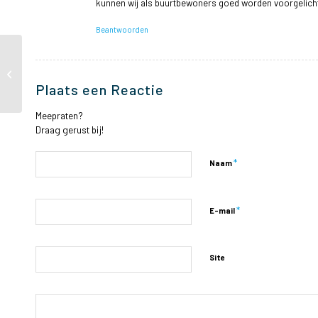
kunnen wij als buurtbewoners goed worden voorgelicht
Beantwoorden
Rijrichting Van
Slingelandtstraat blijft
Plaats een Reactie
hetzelfde
Meepraten?
Draag gerust bij!
*
Naam
*
E-mail
Site