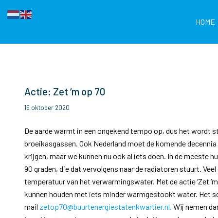
HOME
Actie: Zet ‘m op 70
15 oktober 2020
De aarde warmt in een ongekend tempo op, dus het wordt st
broeikasgassen. Ook Nederland moet de komende decennia va
krijgen, maar we kunnen nu ook al iets doen. In de meeste h
90 graden, die dat vervolgens naar de radiatoren stuurt. 
temperatuur van het verwarmingswater. Met de actie ‘Zet ‘
kunnen houden met iets minder warmgestookt water. Het sch
mail
zetop70@buurtenergiestatenkwartier.nl.
Wij nemen da