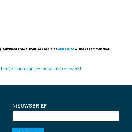
p comments via e-mail. You can also
subscribe
without commenting.
k hoe je reactie gegevens worden verwerkt
.
NIEUWSBRIEF