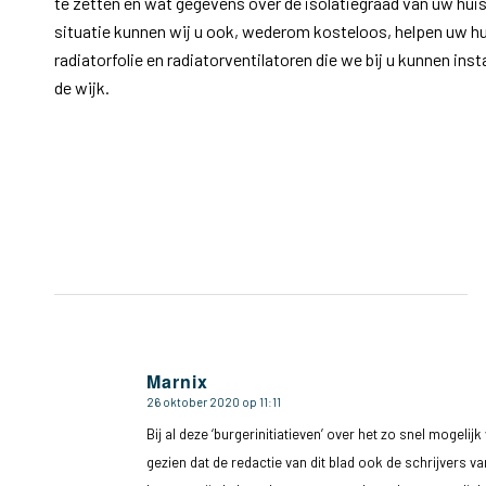
te zetten en wat gegevens over de isolatiegraad van uw huis 
situatie kunnen wij u ook, wederom kosteloos, helpen uw hu
radiatorfolie en radiatorventilatoren die we bij u kunnen insta
de wijk.
Marnix
26 oktober 2020 op 11:11
zegt:
Bij al deze ‘burgerinitiatieven’ over het zo snel mogeli
gezien dat de redactie van dit blad ook de schrijvers va