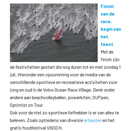
Finish
van de
race,
begin van
het
feest
Met de
finish zijn
de festiviteiten gestart die nog duren tot en met zondag 1
juli. Hieronder een opsomming voor de media van de
verschillende sportieve en recreatieve activiteiten voor
jong en oud in de Volvo Ocean Race Village. Denk onder
andere aan beachvolleyballen, powerkiten, SUPpen,
Optimist on Tour.
Ook voor de niet zo sportieve liefhebber is er van alles te
beleven. Zoals optredens van diversie
artiesten
en het
gratis foodfestival VISSCH.