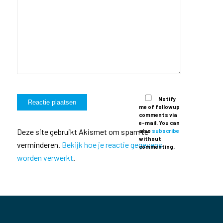
Notify
me of followup
comments via
e-mail. You can
Deze site gebruikt Akismet om spam te
also
subscribe
without
verminderen.
Bekijk hoe je reactie gegevens
commenting.
worden verwerkt
.