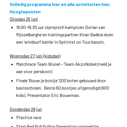
Volledig programma
hier
en alle activiteiten
hier
.
Hoogtepunten
Dinsdag 26 juni
19.00-19.30 uur olympisch kampioen Dorian van
Rijsselberghe en trainingspartner Kiran Badloe doen
een ‘windsurf battle’ in Optimist on Tour bassin.
Woensdag 27 juni (kidsdag)
Matchrace Team Brunel – Team AkzoNobel (meld je
aan voor persboot)
Finale ‘Bouw je bootje’ 200 boten gebouwd door
basisscholen. Beste 60 bootjes uitgenodigd (600
kids). Presentator Eric Bouwman.
Donderdag 28 jun
Practice race
Start Red Bull Foiling Generation competitie