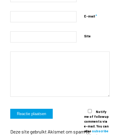
*
E-mail
Site
Notify
me of followup
comments via
e-mail. You can
Deze site gebruikt Akismet om spam te
also
subscribe