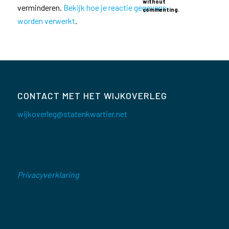
without
verminderen.
Bekijk hoe je reactie gegevens
commenting.
worden verwerkt
.
CONTACT MET HET WIJKOVERLEG
wijkoverleg@statenkwartier.net
Privacyverklaring