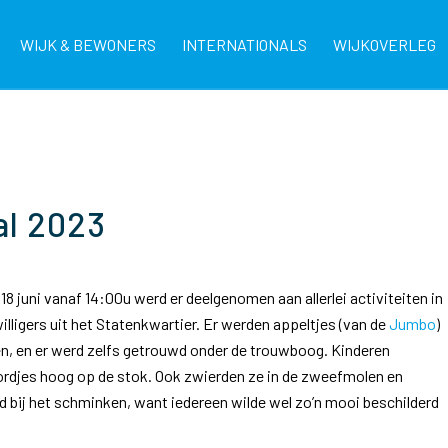
WIJK & BEWONERS
INTERNATIONALS
WIJKOVERLEG
al 2023
8 juni vanaf 14:00u werd er deelgenomen aan allerlei activiteiten in
willigers uit het Statenkwartier. Er werden appeltjes (van de
Jumbo
)
en, en er werd zelfs getrouwd onder de trouwboog. Kinderen
rbordjes hoog op de stok. Ook zwierden ze in de zweefmolen en
d bij het schminken, want iedereen wilde wel zo’n mooi beschilderd