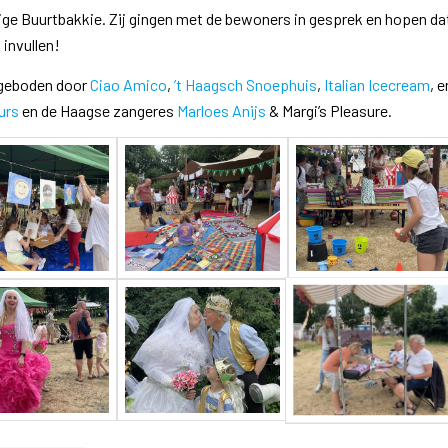
ge Buurtbakkie. Zij gingen met de bewoners in gesprek en hopen da
 invullen!
ngeboden door
Ciao Amico
,
’t Haagsch Snoephuis
,
Italian Icecream
, e
urs
en de Haagse zangeres
Marloes Anijs
& Margi’s Pleasure.