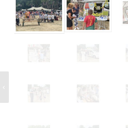
Druk bezochte
bijeenkomst van BES
over warmtepompen