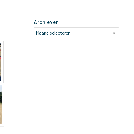
t
Archieven
n