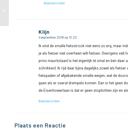
Beantwoorden
Zomercampagne
“Samen Hier” in het
Statenkwartier van start
Klijn
4 september 2019 op 13:22
zegt:
Ik vind de smalle fietsstrook niet eens zo erg, maar in
je als fietser niet overheen wilt fietsen. Overigens valt
prins mauritslaan) is het eigenlijk té smal en ben daar a
schrikken). Ik rijd daar bijna dagelijks zowel als fietse
fietspaden of afgebakende smalle wegen, wat de doorst
gaan als er overal drempels komen. Dan is het geen d
de Eisenhowerlaan is dat er geen stoplichten zijn en als
Beantwoorden
Plaats een Reactie