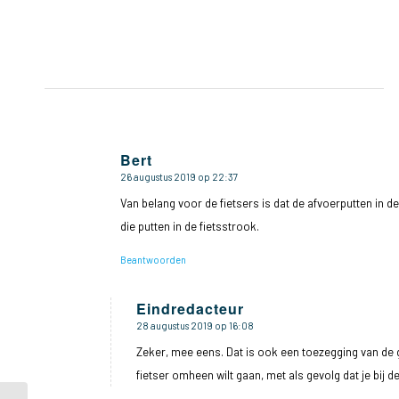
Bert
26 augustus 2019 op 22:37
zegt:
Van belang voor de fietsers is dat de afvoerputten in de 
die putten in de fietsstrook.
Beantwoorden
Eindredacteur
28 augustus 2019 op 16:08
zegt:
Zeker, mee eens. Dat is ook een toezegging van de g
fietser omheen wilt gaan, met als gevolg dat je bij d