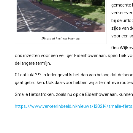
gemeente h
verkeerver
bij de uitl
zijde van 
voor een so
Dit zou al heel wat beter zijn
Ons Wijkove
ons inzetten voor een veiliger Eisenhowerlaan, specifiek vo
de langere termijn.
Of dat lukt?!? In ieder geval is het dan van belang dat de b
gaat gebruiken. Ook daarvoor hebben wij alternatieve route
Smalle fietsstroken, zoals nu op de Eisenhowerlaan, kunnen e
https://www.verkeerinbeeld.nl/nieuws/120214/smalle-fiets