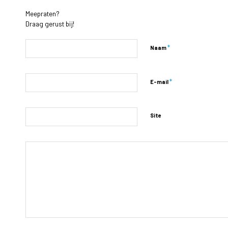
Meepraten?
Draag gerust bij!
*
Naam
*
E-mail
Site