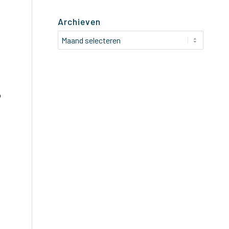
Archieven
n
p