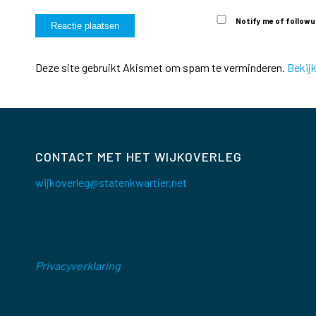
Notify me of followu
Deze site gebruikt Akismet om spam te verminderen.
Bekij
CONTACT MET HET WIJKOVERLEG
wijkoverleg@statenkwartier.net
Privacyverklaring