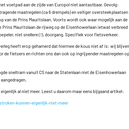
et voetpad aan de zijde van Europol niet aantastbaar. Gevolg:
tragende maatregelen (ca 6 drempels) en veiliger oversteekplaatsen
oop van de Prins Mauritslaan. Voorts wordt ook waar mogelijk aan de
de Prins Mauritslaan de rijweg op de Eisenhowerlaan ietwat verbreed
epeler, niet snellere (!), doorgang. Specifiek voor fietsverkeer.
rleg heeft erop gehamerd dat hiermee de kous niet af is: wij blijve
or de fietsers en richten ons dan ook op ingrijpender maatregelen o
eoogde sneltram vanuit CS naar de Statenlaan niet de Eisenhowerlaan
s aangedragen.
igenlijk al niet meer. Leest u daarom maar eens bijgaand artikel:
stroken-kunnen-eigenlijk-niet-meer