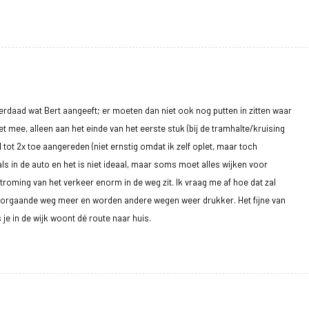
derdaad wat Bert aangeeft; er moeten dan niet ook nog putten in zitten waar
 het mee, alleen aan het einde van het eerste stuk (bij de tramhalte/kruising
l tot 2x toe aangereden (niet ernstig omdat ik zelf oplet, maar toch
r als in de auto en het is niet ideaal, maar soms moet alles wijken voor
roming van het verkeer enorm in de weg zit. Ik vraag me af hoe dat zal
oorgaande weg meer en worden andere wegen weer drukker. Het fijne van
 je in de wijk woont dé route naar huis.