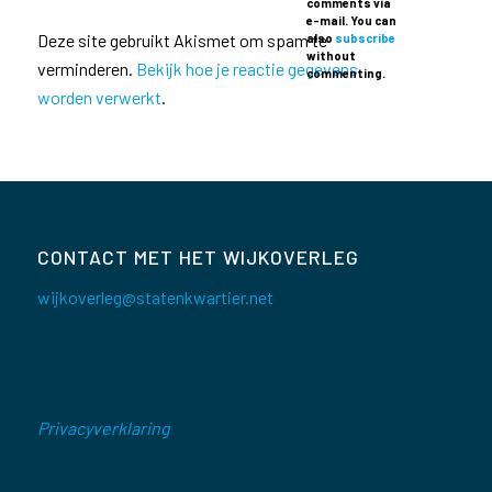
comments via
e-mail. You can
Deze site gebruikt Akismet om spam te
also
subscribe
without
verminderen.
Bekijk hoe je reactie gegevens
commenting.
worden verwerkt
.
CONTACT MET HET WIJKOVERLEG
wijkoverleg@statenkwartier.net
Privacyverklaring