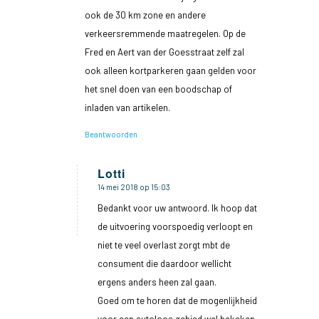
ook de 30 km zone en andere
verkeersremmende maatregelen. Op de
Fred en Aert van der Goesstraat zelf zal
ook alleen kortparkeren gaan gelden voor
het snel doen van een boodschap of
inladen van artikelen.
Beantwoorden
Lotti
14 mei 2018 op 15:03
zegt:
Bedankt voor uw antwoord. Ik hoop dat
de uitvoering voorspoedig verloopt en
niet te veel overlast zorgt mbt de
consument die daardoor wellicht
ergens anders heen zal gaan.
Goed om te horen dat de mogenlijkheid
voor een autoloos gebied wel bekeken