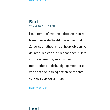
Beantwoorden
Bert
12 mei 2018 op 09:39
zegt:
Het alternatief: versneld doortrekken van
tram 16 over de Westduinweg naar het
Zuiderstrandtheater lost het probleem van
de keerlus niet op, er is daar geen ruimte
voor een keerlus, en er is geen
meerderheid in de huidige gemeenteraad
voor deze oplossing gezien de recente
verkiezingsprogramma’s.
Beantwoorden
Lotti