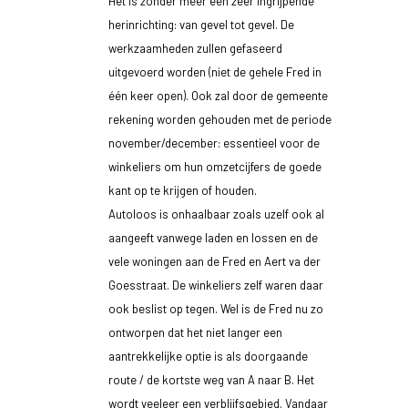
Het is zonder meer een zeer ingrijpende
herinrichting: van gevel tot gevel. De
werkzaamheden zullen gefaseerd
uitgevoerd worden (niet de gehele Fred in
één keer open). Ook zal door de gemeente
rekening worden gehouden met de periode
november/december: essentieel voor de
winkeliers om hun omzetcijfers de goede
kant op te krijgen of houden.
Autoloos is onhaalbaar zoals uzelf ook al
aangeeft vanwege laden en lossen en de
vele woningen aan de Fred en Aert va der
Goesstraat. De winkeliers zelf waren daar
ook beslist op tegen. Wel is de Fred nu zo
ontworpen dat het niet langer een
aantrekkelijke optie is als doorgaande
route / de kortste weg van A naar B. Het
wordt veeleer een verblijfsgebied. Vandaar