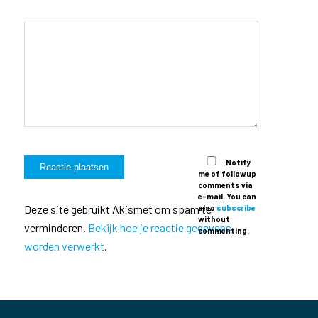
Notify
me of followup
comments via
e-mail. You can
Deze site gebruikt Akismet om spam te
also
subscribe
without
verminderen.
Bekijk hoe je reactie gegevens
commenting.
worden verwerkt
.