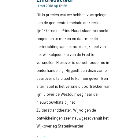
11 mei 2018 op 12:59
zegt:
Dit is precies wat we hebben voorgelegd
aan de gemeente teneinde de keerlus uit
lijn 16 (Fred en Prins Mauritslaan) versneld
ongedaan te maken en daarmee de
herinrichting van het noordelijk deel van
het winkelgedeelte van de Fred te
versnellen. Hierover is de wethouder nu in
onderhandeling. Hij geeft aan deze zomer
daarover uitsluitsel te kunnen geven. Een
alternatief is het versneld doortrekken van
lijn 16 over de Westduinweg naar de
nieuwbouwflats bij het
Zuiderstrandtheater. Wij volgen de
ontwikkelingen zeer nauwgezet vanuit het
Wijkoverleg Statenkwartier.