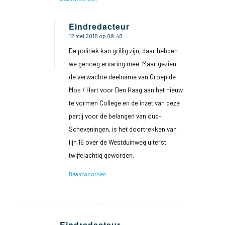
Eindredacteur
12 mei 2018 op 09:48
zegt:
De politiek kan grillig zijn, daar hebben
we genoeg ervaring mee. Maar gezien
de verwachte deelname van Groep de
Mos / Hart voor Den Haag aan het nieuw
te vormen College en de inzet van deze
partij voor de belangen van oud-
Scheveningen, is het doortrekken van
lijn 16 over de Westduinweg uiterst
twijfelachtig geworden.
Beantwoorden
Eindredacteur