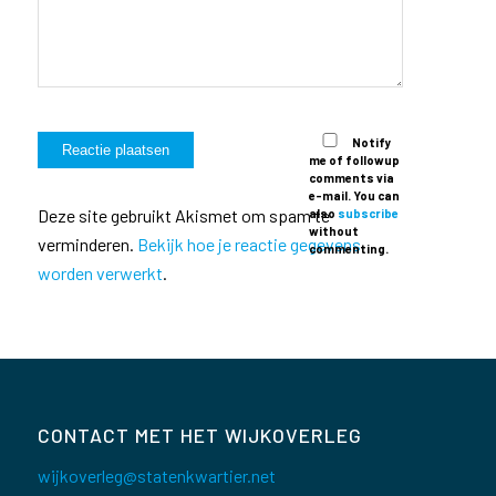
Notify
me of followup
comments via
e-mail. You can
Deze site gebruikt Akismet om spam te
also
subscribe
without
verminderen.
Bekijk hoe je reactie gegevens
commenting.
worden verwerkt
.
CONTACT MET HET WIJKOVERLEG
wijkoverleg@statenkwartier.net