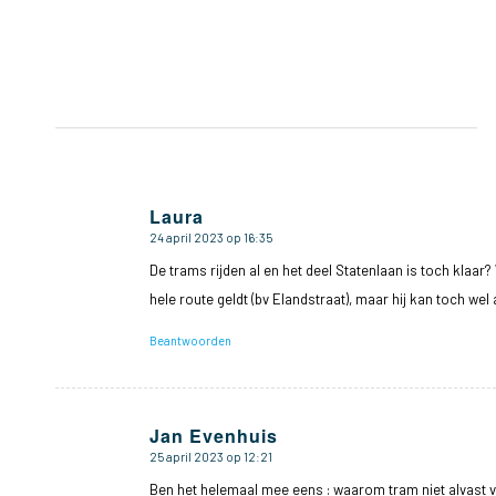
Laura
24 april 2023 op 16:35
zegt:
De trams rijden al en het deel Statenlaan is toch klaa
hele route geldt (bv Elandstraat), maar hij kan toch wel
Beantwoorden
Jan Evenhuis
25 april 2023 op 12:21
zegt:
Ben het helemaal mee eens : waarom tram niet alvast 