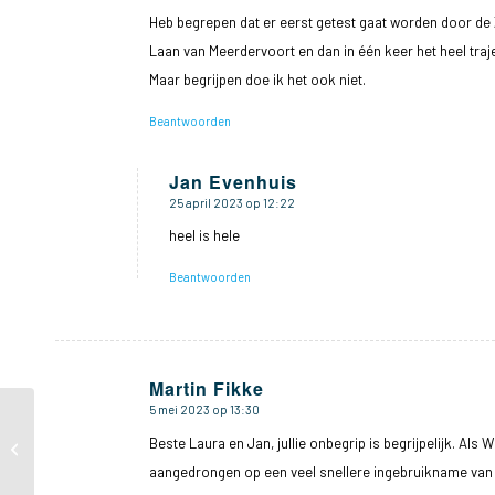
Heb begrepen dat er eerst getest gaat worden door de
Laan van Meerdervoort en dan in één keer het heel traj
Maar begrijpen doe ik het ook niet.
Beantwoorden
Jan Evenhuis
25 april 2023 op 12:22
zegt:
heel is hele
Beantwoorden
Martin Fikke
5 mei 2023 op 13:30
zegt:
Impressie
Beste Laura en Jan, jullie onbegrip is begrijpelijk. Als
Wijkvergadering 12 april
2023
aangedrongen op een veel snellere ingebruikname van d