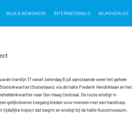
WIJK & BEWONERS
INTERNATIONALS
WIJKOVERLEG
ject
wde tramlijn 17 vanaf zaterdag 8 juli aanstaande weer het gehele
Statenkwartier (Statenlaan), via de halte Frederik Hendriklaan en het
eheldenkwartier naar Den Haag Centraal. De route eindigt in
een gelijkvloerse toegang bieden voor mensen met een handicap,
t tijdelijke traject dat begint en eindigt bij de halte Kunstmuseum.