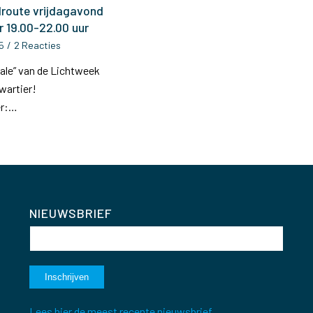
droute vrijdagavond
 19.00-22.00 uur
5
/
2 Reacties
nale” van de Lichtweek
wartier!
er:…
NIEUWSBRIEF
Lees hier de meest recente nieuwsbrief