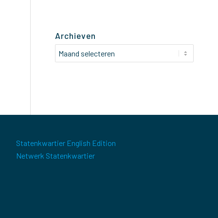
Archieven
Statenkwartier English Edition
Netwerk Statenkwartier