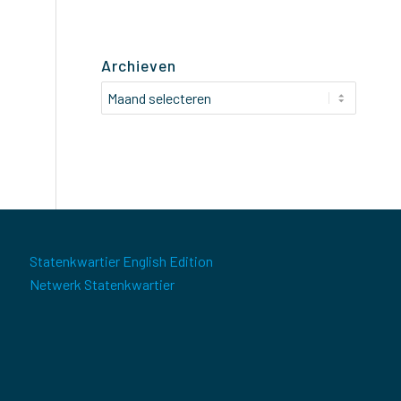
Archieven
Statenkwartier English Edition
Netwerk Statenkwartier