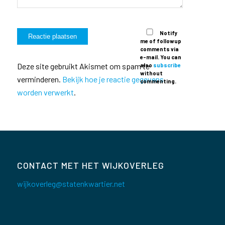
Notify
me of followup
comments via
e-mail. You can
Deze site gebruikt Akismet om spam te
also
subscribe
without
verminderen.
Bekijk hoe je reactie gegevens
commenting.
worden verwerkt
.
CONTACT MET HET WIJKOVERLEG
wijkoverleg@statenkwartier.net