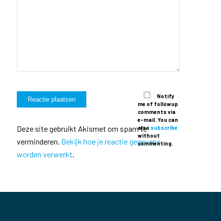
Notify
me of followup
comments via
e-mail. You can
Deze site gebruikt Akismet om spam te
also
subscribe
without
verminderen.
Bekijk hoe je reactie gegevens
commenting.
worden verwerkt
.