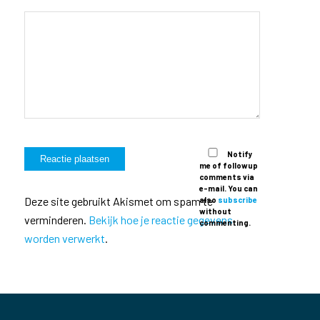
Notify
me of followup
comments via
e-mail. You can
Deze site gebruikt Akismet om spam te
also
subscribe
without
verminderen.
Bekijk hoe je reactie gegevens
commenting.
worden verwerkt
.