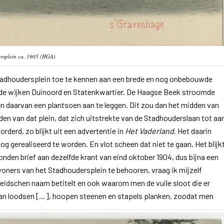
rsplein ca. 1905 (HGA)
adhoudersplein toe te kennen aan een brede en nog onbebouwde
jnde wijken Duinoord en Statenkwartier. De Haagse Beek stroomde
 daarvan een plantsoen aan te leggen. Dit zou dan het midden van
n van dat plein, dat zich uitstrekte van de Stadhouderslaan tot aa
rderd, zo blijkt uit een advertentie in
Het Vaderland
. Het daarin
 gerealiseerd te worden. En vlot scheen dat niet te gaan. Het blijk
nden brief aan dezelfde krant van eind oktober 1904, dus bijna een
bewoners van het Stadhoudersplein te behooren, vraag ik mijzelf
eidschen naam betitelt en ook waarom men de vuile sloot die er
s dan loodsen […], hoopen steenen en stapels planken, zoodat men