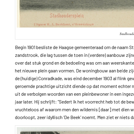
Stadhoude
Begin 1901 besliste de Haagse gemeenteraad om de naam St
zandstrook, die lag tussen de toen in (verdere) aanbouw zi
over dat stuk grond en de bedoeling was om aan weerskanten
het nieuwe plein gaan vormen. De woningbouw aan beide zijde
de (huidige) Conradkade, was eind december 1903 al flink gevo
geroemde prachtige uitzicht diende op dat moment echter nog
uit de verbolgen woorden van een pleinbewoner in een ingezo
jaar later. Hij schrijft: ”Sedert ik het voorrecht heb tot de 
vruchteloos af waarom men den wildernis [daar] met dien w
doorloopt, zeer idyllisch ‘De Beek’ noemt. Men ziet er niet