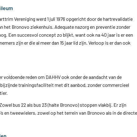
bileum
ttrim Vereniging werd 1 juli 1976 opgericht door de hartrevalidatie
an het Bronovo ziekenhuis. Adequate nazorg en preventie zonder
og. Een succesvol concept zo blijkt, want ook na 40 jaar is er een
rs zijn er die al meer dan 15 jaar lid zijn. Verloop is er dan ook
 is er voldoende reden om DAHHV ook onder de aandacht van de
bijzijnde trainingsfaciliteit met dit aanbod, zonder commercieel
ier.
owel bus 22 als bus 23 (halte Bronovo) stoppen vlakbij. Er zijn
s en tweewielers, zowel op het terrein van Bronovo als in de direct
den