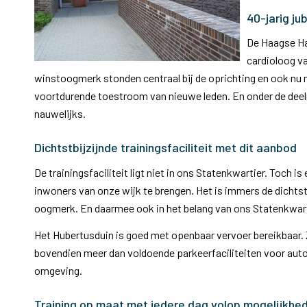
40-jarig ju
De Haagse Har
cardioloog v
winstoogmerk stonden centraal bij de oprichting en ook nu n
voortdurende toestroom van nieuwe leden. En onder de deelneme
nauwelijks.
Dichtstbijzijnde trainingsfaciliteit met dit aanbod
De trainingsfaciliteit ligt niet in ons Statenkwartier. Toch
inwoners van onze wijk te brengen. Het is immers de dichtst
oogmerk. En daarmee ook in het belang van ons Statenkwart
Het Hubertusduin is goed met openbaar vervoer bereikbaar. Z
bovendien meer dan voldoende parkeerfaciliteiten voor auto’
omgeving.
Training op maat met iedere dag volop mogelijkhe