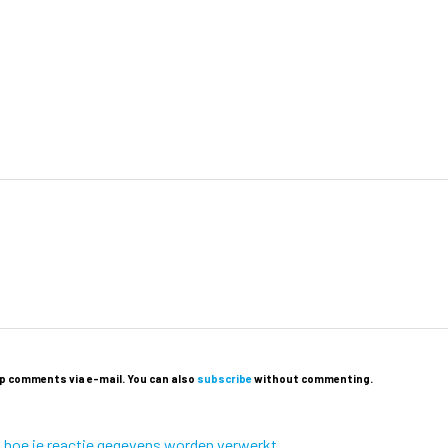
p comments via e-mail. You can also
subscribe
without commenting.
k hoe je reactie gegevens worden verwerkt
.