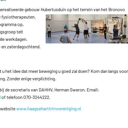
nt gerealiseerde gebouw Hubertusduin op het terrein van het Bronovo
 fysiotherapeuten.
programma op,
gsgroep telt
lle werkdagen.
g- en zaterdagochtend.
t u het idee dat meer beweging u goed zal doen? Kom dan langs voor
ng. Zonder enige verplichting.
n bij de secretaris van DAHHV, Herman Sweron. Email:
l
of telefoon 070-3244222.
e website
www.haagseharttrimvereniging.nl