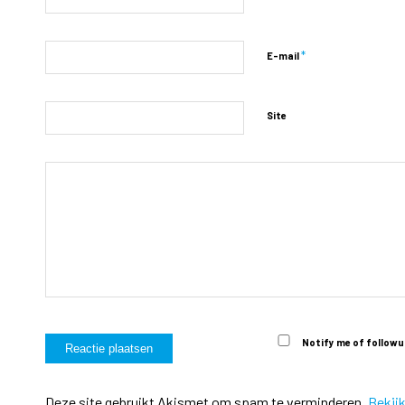
*
E-mail
Site
Notify me of followu
Deze site gebruikt Akismet om spam te verminderen.
Bekij