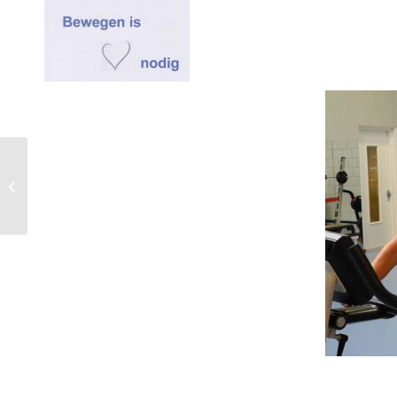
Oktober: Maand van de
Vitaliteit. Meld uw
activiteit nu aan!