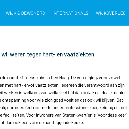
WIJK & BEWONERS
INTERNATIONALS
WIJKOVERLEG
 wil weren tegen hart- en vaatziekten
de oudste fitnessclubs in Den Haag. De vereniging, voor zowel
ten met hart- en/of vaatziekten. Iedereen die verantwoord aan zijn
l werken is welkom, van welke leeftijd dan ook.
Een ideale manier
 ontspanning voor wie zich goed voelt en dat ook wil blijven. Dat
 enig commercieel oogmerk, onder professionele begeleiding en met
faciliteiten. Voor inwoners van Statenkwartier is (voor deze keer)
t dan ook een voor de hand liggende keuze.