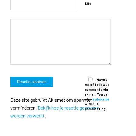
Site
Notify
me of followup
comments via
e-mail. You can
Deze site gebruikt Akismet om spam te
also
subscribe
without
verminderen.
Bekijk hoe je reactie gegevens
commenting.
worden verwerkt
.