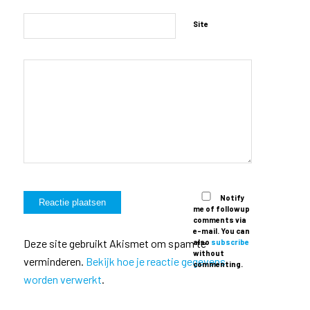
Site
Notify
me of followup
comments via
e-mail. You can
Deze site gebruikt Akismet om spam te
also
subscribe
without
verminderen.
Bekijk hoe je reactie gegevens
commenting.
worden verwerkt
.