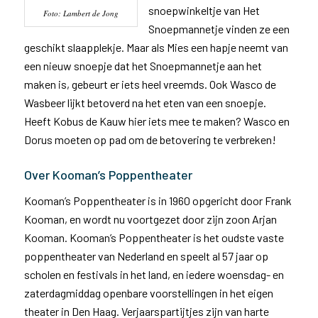
snoepwinkeltje van Het
Foto: Lambert de Jong
Snoepmannetje vinden ze een
geschikt slaapplekje. Maar als Mies een hapje neemt van
een nieuw snoepje dat het Snoepmannetje aan het
maken is, gebeurt er iets heel vreemds. Ook Wasco de
Wasbeer lijkt betoverd na het eten van een snoepje.
Heeft Kobus de Kauw hier iets mee te maken? Wasco en
Dorus moeten op pad om de betovering te verbreken!
Over Kooman’s Poppentheater
Kooman’s Poppentheater is in 1960 opgericht door Frank
Kooman, en wordt nu voortgezet door zijn zoon Arjan
Kooman. Kooman’s Poppentheater is het oudste vaste
poppentheater van Nederland en speelt al 57 jaar op
scholen en festivals in het land, en iedere woensdag- en
zaterdagmiddag openbare voorstellingen in het eigen
theater in Den Haag. Verjaarspartijtjes zijn van harte