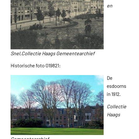
en
Snel,
Collectie Haags Gemeentearchief
Historische foto 019821:
De
esdoorns
in 1912.
Collectie
Haags
Gemeentearchief