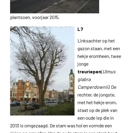
plantsoen, voorjaar 2015.
L7
Linksachter op het
gazon staan, met een
hekje eromheen, twee
jonge
treuriepen
(
Ulmus
glabra
Camperdownii).
De
rechter, de jongste,
met het hekje erom,
staat op de plek van
een oude iep die in
2013 is omgezaagd. De stam was hol en vormde een