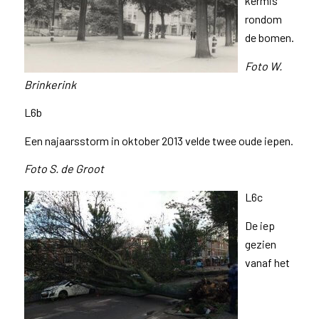
kermis
rondom
de bomen.
Foto W.
Brinkerink
L6b
Een najaarsstorm in oktober 2013 velde twee oude iepen.
Foto S. de Groot
L6c
De iep
gezien
vanaf het