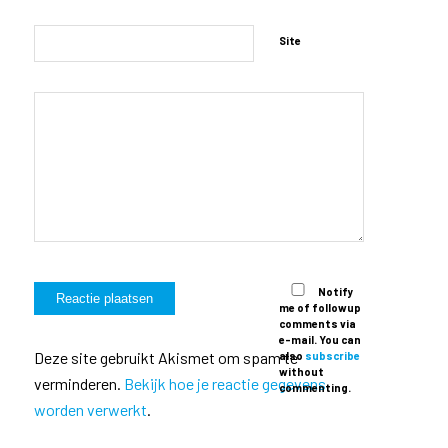
Site
Notify
me of followup
comments via
e-mail. You can
Deze site gebruikt Akismet om spam te
also
subscribe
without
verminderen.
Bekijk hoe je reactie gegevens
commenting.
worden verwerkt
.