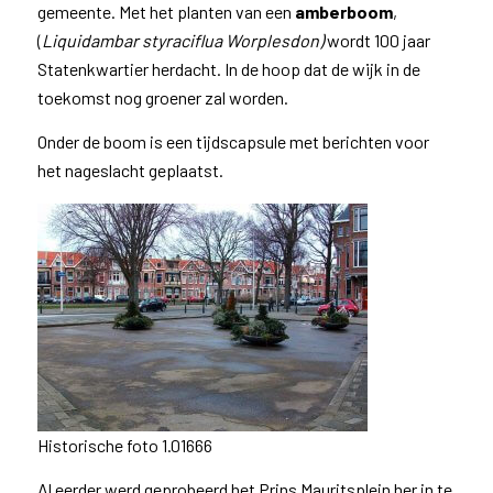
gemeente. Met het planten van een
amberboom
,
(
Liquidambar styraciflua Worplesdon)
wordt 100 jaar
Statenkwartier herdacht. In de hoop dat de wijk in de
toekomst nog groener zal worden.
Onder de boom is een tijdscapsule met berichten voor
het nageslacht geplaatst.
Historische foto 1.01666
Al eerder werd geprobeerd het Prins Mauritsplein her in te