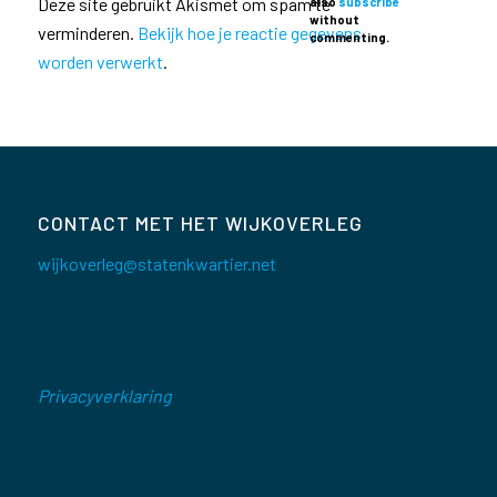
Deze site gebruikt Akismet om spam te
also
subscribe
without
verminderen.
Bekijk hoe je reactie gegevens
commenting.
worden verwerkt
.
CONTACT MET HET WIJKOVERLEG
wijkoverleg@statenkwartier.net
Privacyverklaring