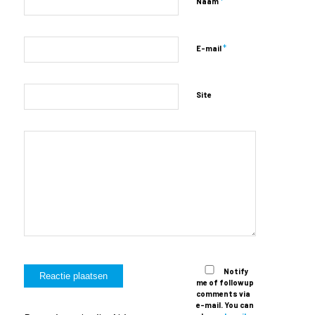
*
Naam
*
E-mail
Site
Notify
me of followup
comments via
e-mail. You can