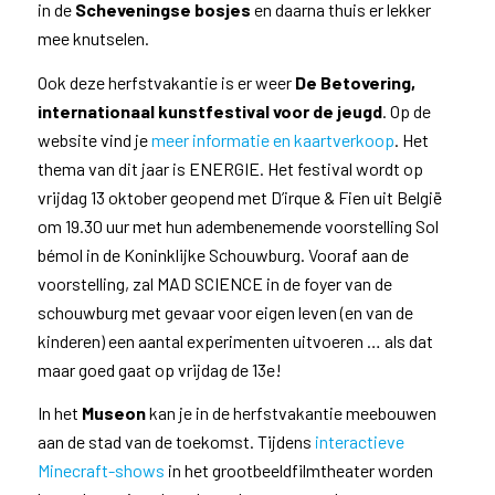
in de
Scheveningse bosjes
en daarna thuis er lekker
mee knutselen.
Ook deze herfstvakantie is er weer
De Betovering,
internationaal kunstfestival voor de jeugd
. Op de
website vind je
meer informatie en kaartverkoop
. H
et
thema van dit jaar is ENERGIE.
Het festival wordt op
vrijdag 13 oktober geopend met D’irque & Fien uit België
om 19.30 uur met hun adembenemende voorstelling Sol
bémol in de Koninklijke Schouwburg. Vooraf aan de
voorstelling, zal MAD SCIENCE in de foyer van de
schouwburg met gevaar voor eigen leven (en van de
kinderen) een aantal experimenten uitvoeren … als dat
maar goed gaat op vrijdag de 13e!
In het
Museon
kan je in de herfstvakantie meebouwen
aan de stad van de toekomst. Tijdens
interactieve
Minecraft-shows
in het grootbeeldfilmtheater worden