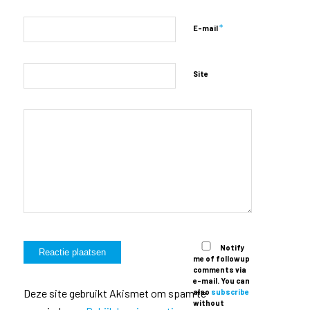
*
E-mail
Site
Notify
me of followup
comments via
e-mail. You can
Deze site gebruikt Akismet om spam te
also
subscribe
without