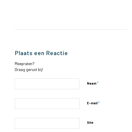
Plaats een Reactie
Meepraten?
Draag gerust bij!
*
Naam
*
E-mail
Site