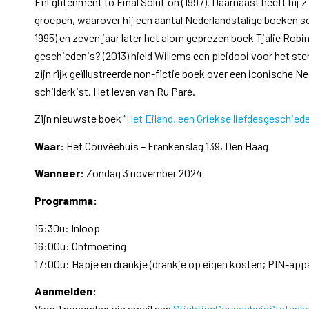
Enlightenment to Final Solution (1997). Daarnaast heeft hij z
groepen, waarover hij een aantal Nederlandstalige boeken sch
1995) en zeven jaar later het alom geprezen boek Tjalie Robin
geschiedenis? (2013) hield Willems een pleidooi voor het ste
zijn rijk geïllustreerde non-fictie boek over een iconische
schilderkist. Het leven van Ru Paré.
Zijn nieuwste boek “
Het Eiland, een Griekse liefdesgeschied
Waar:
Het Couvéehuis – Frankenslag 139, Den Haag
Wanneer:
Zondag 3 november 2024
Programma:
15:30u: Inloop
16:00u: Ontmoeting
17:00u: Hapje en drankje (drankje op eigen kosten; PIN-ap
Aanmelden:
Voor 1 november via email aan
StichtingCouveehuisStatenk