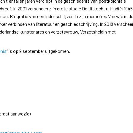
ich tientallen jaren verdiept in de geschiedenis van postkoloniale
reef. In 2001 verscheen zijn grote studie De Uittocht uit Indië (1945
son. Biografie van een Indo-schrijver. In zijn memoires Van wie is d
rker verbinden van literatuur en geschiedschrijving. In 2018 verschee
 Nederlandse kunstenares en verzetsvrouw, Verzetsheldin met
enis
” is op 9 september uitgekomen.
paraat aanwezig)
wartier@outlook.com