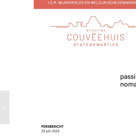
9 okt: BES bijeenkomst
voor bewoners van VvE-
woningen