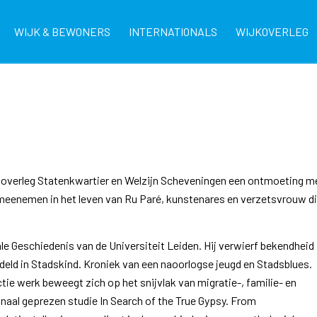
WIJK & BEWONERS
INTERNATIONALS
WIJKOVERLEG
jkoverleg Statenkwartier en Welzijn Scheveningen een ontmoeting m
 meenemen in het leven van Ru Paré, kunstenares en verzetsvrouw d
ale Geschiedenis van de Universiteit Leiden. Hij verwierf bekendheid
ndeld in Stadskind. Kroniek van een naoorlogse jeugd en Stadsblues.
ctie werk beweegt zich op het snijvlak van migratie-, familie- en
aal geprezen studie In Search of the True Gypsy. From