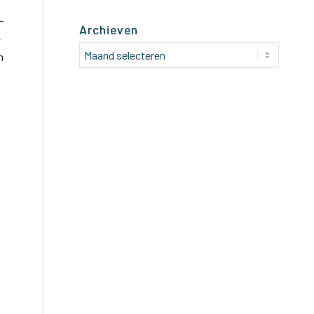
-
Archieven
e
n