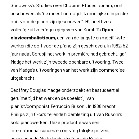
Godowsky’s Studies over Chopin’s Études opnam, ooit
beschreven als “de meest onmogelijk moeilijke dingen die
ooit voor de piano zijn geschreven”. Hij heeft zes
volledige uitvoeringen gegeven van Sorabji’s
Opus
clavicembalisticum
, een van de langste en moeilijkste
werken die ooit voor de piano zijn geschreven. In 1982, 52
jaar nadat Sorabji het werk in première had gebracht, gaf
Madge het werk zijn tweede openbare uitvoering. Twee
van Madge’s uitvoeringen van het werk zijn commercieel
uitgebracht.
Geoffrey Douglas Madge onderzoekt en bestudeert al
geruime tijd het werk en de speelstijl van
pianist/componist Ferruccio Busoni. In 1988 bracht
Philips zijn 6-cd’s tellende bloemlezing uit van Busoni’s
solo pianowerken. Deze productie was een
internationaal succes en ontving talrijke prijzen,
waaronder de Nederlandse Edison, de Poolse