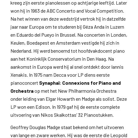
kreeg zijn eerste pianolessen op achtjarige leeftijd. Later
won hij in 1963 de ABC Concerto and Vocal Competition.
Na het winnen van deze wedstrijd vertrok hij in datzelfde
jaar naar Europa om te studeren bij Géza Anda in Luzern
en Eduardo del Pueyo in Brussel. Na concerten in Londen,
Keulen, Boedapest en Amsterdam vestigde hij zich in
Nederland. Hij werd benoemd tot hoofdvakdocent piano
aan het Koninklijk Conservatorium in Den Haag. Na
aankomst in Europa werd hij al snel ontdekt door Iannis
Xenakis. In 1975 nam Decca voor LP diens eerste
pianoconcert
Synaphaï: Connexions for Piano and
Orchestra
op met het New Philharmonia Orchestra
onder leiding van Elgar Howarth en Madge als solist. Deze
LP won een Edison. In 1979 gaf hij de eerste complete
uitvoering van Nikos Skalkottas’ 32 Pianostukken.
Geoffrey Douglas Madge staat bekend om het uitvoeren
van lange en zware werken. Hij was de eerste die Leopold