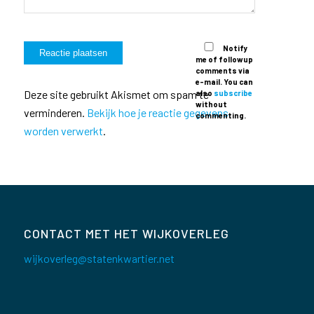
Notify
me of followup
comments via
e-mail. You can
Deze site gebruikt Akismet om spam te
also
subscribe
without
verminderen.
Bekijk hoe je reactie gegevens
commenting.
worden verwerkt
.
CONTACT MET HET WIJKOVERLEG
wijkoverleg@statenkwartier.net