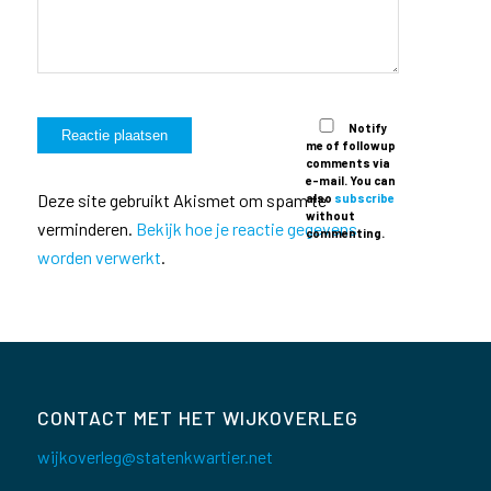
Notify
me of followup
comments via
e-mail. You can
Deze site gebruikt Akismet om spam te
also
subscribe
without
verminderen.
Bekijk hoe je reactie gegevens
commenting.
worden verwerkt
.
CONTACT MET HET WIJKOVERLEG
wijkoverleg@statenkwartier.net