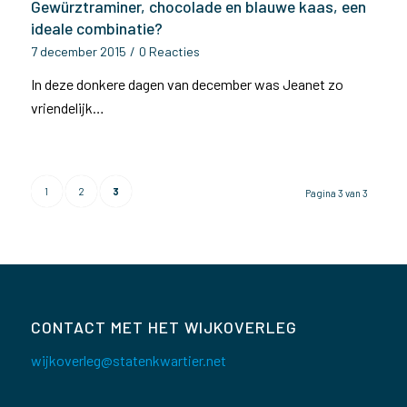
Gewürztraminer, chocolade en blauwe kaas, een
ideale combinatie?
7 december 2015
/
0 Reacties
In deze donkere dagen van december was Jeanet zo
vriendelijk…
1
2
3
Pagina 3 van 3
CONTACT MET HET WIJKOVERLEG
wijkoverleg@statenkwartier.net