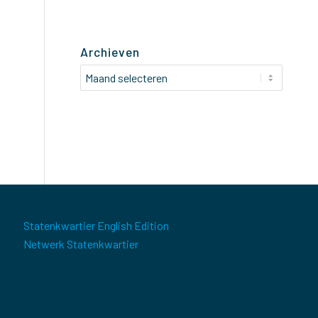
Archieven
Statenkwartier English Edition
Netwerk Statenkwartier