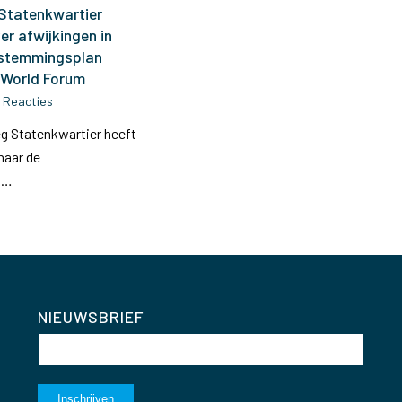
 Statenkwartier
r afwijkingen in
stemmingsplan
n World Forum
 Reacties
eg Statenkwartier heeft
 naar de
d…
NIEUWSBRIEF