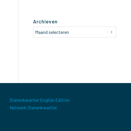
Archieven
Statenkwartier English Edition
Netwerk Statenkwartier