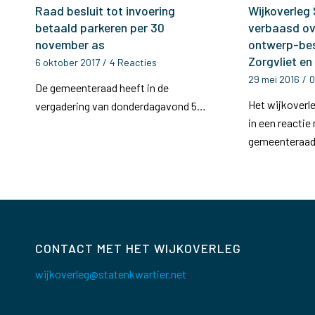
Raad besluit tot invoering
Wijkoverleg
betaald parkeren per 30
verbaasd ove
november as
ontwerp-be
Zorgvliet e
6 oktober 2017
/
4 Reacties
29 mei 2016
/
0
De gemeenteraad heeft in de
Het wijkoverl
vergadering van donderdagavond 5…
in een reactie
gemeenteraa
CONTACT MET HET WIJKOVERLEG
wijkoverleg@statenkwartier.net