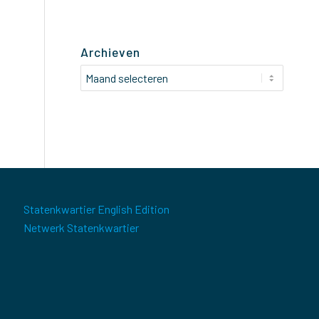
Archieven
Statenkwartier English Edition
Netwerk Statenkwartier