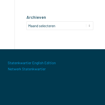
Archieven
Statenkwartier English Edition
Netwerk Statenkwartier