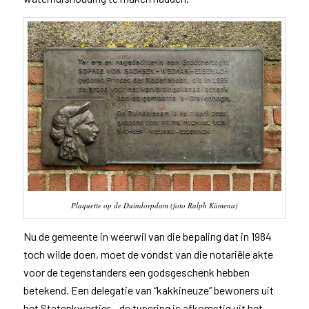
Plaquette op de Duindorpdam (foto Ralph Kämena)
Nu de gemeente in weerwil van die bepaling dat in 1984
toch wilde doen, moet de vondst van die notariële akte
voor de tegenstanders een godsgeschenk hebben
betekend. Een delegatie van “kakkineuze” bewoners uit
het Statenkwartier – de typering is afkomstig uit het