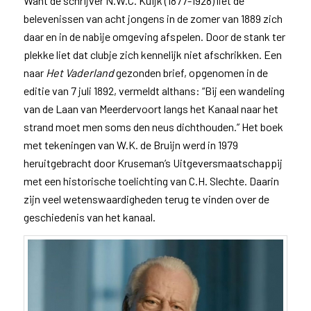
Want de schrijver N.W.C. Kuijk (1877-1928) liet de
belevenissen van acht jongens in de zomer van 1889 zich
daar en in de nabije omgeving afspelen. Door de stank ter
plekke liet dat clubje zich kennelijk niet afschrikken. Een
naar
Het Vaderland
gezonden brief, opgenomen in de
editie van 7 juli 1892, vermeldt althans: “Bij een wandeling
van de Laan van Meerdervoort langs het Kanaal naar het
strand moet men soms den neus dichthouden.” Het boek
met tekeningen van W.K. de Bruijn werd in 1979
heruitgebracht door Kruseman’s Uitgeversmaatschappij
met een historische toelichting van C.H. Slechte. Daarin
zijn veel wetenswaardigheden terug te vinden over de
geschiedenis van het kanaal.