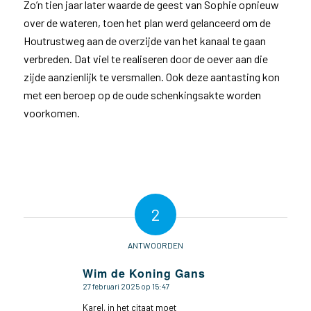
Zo’n tien jaar later waarde de geest van Sophie opnieuw
over de wateren, toen het plan werd gelanceerd om de
Houtrustweg aan de overzijde van het kanaal te gaan
verbreden. Dat viel te realiseren door de oever aan die
zijde aanzienlijk te versmallen. Ook deze aantasting kon
met een beroep op de oude schenkingsakte worden
voorkomen.
2
ANTWOORDEN
Wim de Koning Gans
27 februari 2025 op 15:47
zegt:
Karel, in het citaat moet