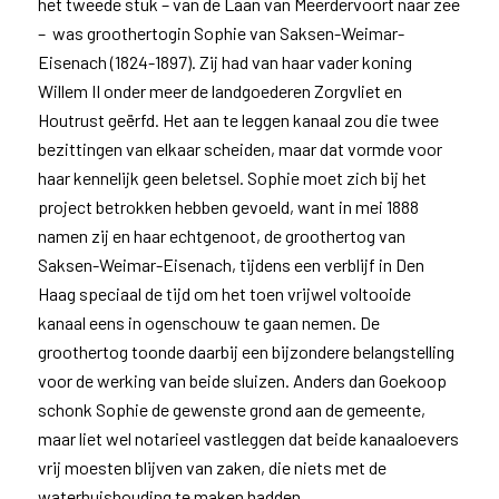
het tweede stuk – van de Laan van Meerdervoort naar zee
– was groothertogin Sophie van Saksen-Weimar-
Eisenach (1824-1897). Zij had van haar vader koning
Willem II onder meer de landgoederen Zorgvliet en
Houtrust geërfd. Het aan te leggen kanaal zou die twee
bezittingen van elkaar scheiden, maar dat vormde voor
haar kennelijk geen beletsel. Sophie moet zich bij het
project betrokken hebben gevoeld, want in mei 1888
namen zij en haar echtgenoot, de groothertog van
Saksen-Weimar-Eisenach, tijdens een verblijf in Den
Haag speciaal de tijd om het toen vrijwel voltooide
kanaal eens in ogenschouw te gaan nemen. De
groothertog toonde daarbij een bijzondere belangstelling
voor de werking van beide sluizen. Anders dan Goekoop
schonk Sophie de gewenste grond aan de gemeente,
maar liet wel notarieel vastleggen dat beide kanaaloevers
vrij moesten blijven van zaken, die niets met de
waterhuishouding te maken hadden.