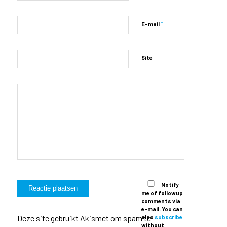
*
E-mail
Site
Notify
me of followup
comments via
e-mail. You can
Deze site gebruikt Akismet om spam te
also
subscribe
without