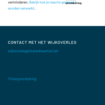
verminderen.
Bekijk hoe je reactie gegevens
commenting.
worden verwerkt
.
CONTACT MET HET WIJKOVERLEG
wijkoverleg@statenkwartier.net
Privacyverklaring