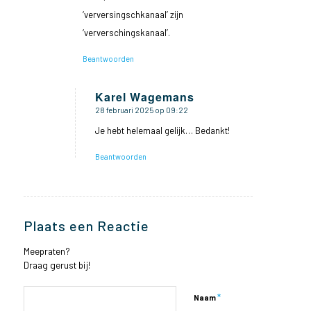
‘verversingschkanaal’ zijn
‘ververschingskanaal’.
Beantwoorden
Karel Wagemans
28 februari 2025 op 09:22
zegt:
Je hebt helemaal gelijk… Bedankt!
Beantwoorden
Plaats een Reactie
Meepraten?
Draag gerust bij!
*
Naam