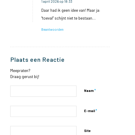
1 april 2026 op 18:33
zegt:
Daar had ik geen idee van! Maar ja:
“toeval” schijnt niet te bestaan…
Beantwoorden
Plaats een Reactie
Meepraten?
Draag gerust bij!
*
Naam
*
E-mail
Site