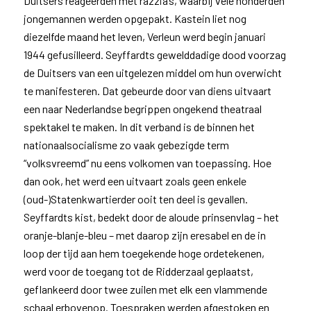
Duitsers reageerden met razzia’s, waarbij vele honderden
jongemannen werden opgepakt. Kastein liet nog
diezelfde maand het leven, Verleun werd begin januari
1944 gefusilleerd. Seyffardts gewelddadige dood voorzag
de Duitsers van een uitgelezen middel om hun overwicht
te manifesteren. Dat gebeurde door van diens uitvaart
een naar Nederlandse begrippen ongekend theatraal
spektakel te maken. In dit verband is de binnen het
nationaalsocialisme zo vaak gebezigde term
“volksvreemd” nu eens volkomen van toepassing. Hoe
dan ook, het werd een uitvaart zoals geen enkele
(oud-)Statenkwartierder ooit ten deel is gevallen.
Seyffardts kist, bedekt door de aloude prinsenvlag – het
oranje-blanje-bleu – met daarop zijn eresabel en de in
loop der tijd aan hem toegekende hoge ordetekenen,
werd voor de toegang tot de Ridderzaal geplaatst,
geflankeerd door twee zuilen met elk een vlammende
schaal erbovenop. Toespraken werden afgestoken en