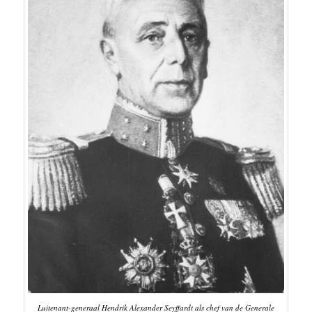
Luitenant-generaal Hendrik Alexander Seyffardt als chef van de Generale