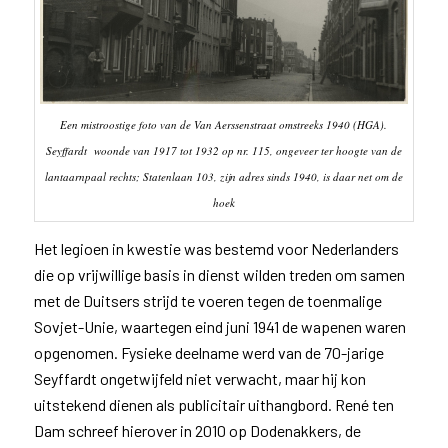
Een mistroostige foto van de Van Aerssenstraat omstreeks 1940 (HGA).
Seyffardt woonde van 1917 tot 1932 op nr. 115, ongeveer ter hoogte van de
lantaarnpaal rechts; Statenlaan 103, zijn adres sinds 1940, is daar net om de
hoek
Het legioen in kwestie was bestemd voor Nederlanders
die op vrijwillige basis in dienst wilden treden om samen
met de Duitsers strijd te voeren tegen de toenmalige
Sovjet-Unie, waartegen eind juni 1941 de wapenen waren
opgenomen. Fysieke deelname werd van de 70-jarige
Seyffardt ongetwijfeld niet verwacht, maar hij kon
uitstekend dienen als publicitair uithangbord. René ten
Dam schreef hierover in 2010 op Dodenakkers, de