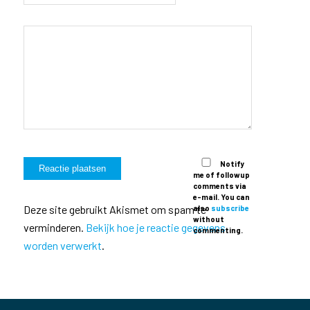
Notify
me of followup
comments via
e-mail. You can
Deze site gebruikt Akismet om spam te
also
subscribe
without
verminderen.
Bekijk hoe je reactie gegevens
commenting.
worden verwerkt
.