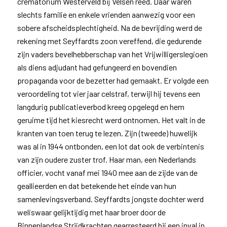
crematorium Westerveld bij Velsen reed. Daar waren
slechts familie en enkele vrienden aanwezig voor een
sobere afscheidsplechtigheid. Na de bevrijding werd de
rekening met Seyffardts zoon vereffend, die gedurende
zijn vaders bevelhebberschap van het Vrijwilligerslegioen
als diens adjudant had gefungeerd en bovendien
propaganda voor de bezetter had gemaakt. Er volgde een
veroordeling tot vier jaar celstraf, terwijl hij tevens een
langdurig publicatieverbod kreeg opgelegd en hem
geruime tijd het kiesrecht werd ontnomen. Het valt in de
kranten van toen terug te lezen. Zijn (tweede) huwelijk
was al in 1944 ontbonden, een lot dat ook de verbintenis
van zijn oudere zuster trof. Haar man, een Nederlands
officier, vocht vanaf mei 1940 mee aan de zijde van de
geallieerden en dat betekende het einde van hun
samenlevingsverband. Seyffardts jongste dochter werd
weliswaar gelijktijdig met haar broer door de
Binnenlandse Strijdkrachten gearresteerd bij een inval in