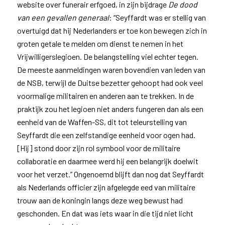
website over funerair erfgoed,
in zijn bijdrage
De dood
van een gevallen generaal
: “Seyffardt was er stellig van
overtuigd dat hij Nederlanders er toe kon bewegen zich in
groten getale te melden om dienst te nemen in het
Vrijwilligerslegioen. De belangstelling viel echter tegen.
De meeste aanmeldingen waren bovendien van leden van
de NSB, terwijl de Duitse bezetter gehoopt had ook veel
voormalige militairen en anderen aan te trekken. In de
praktijk zou het legioen niet anders fungeren dan als een
eenheid van de Waffen-SS, dit tot teleurstelling van
Seyffardt die een zelfstandige eenheid voor ogen had.
[Hij] stond door zijn rol symbool voor de militaire
collaboratie en daarmee werd hij een belangrijk doelwit
voor het verzet.” Ongenoemd blijft dan nog dat Seyffardt
als Nederlands officier zijn afgelegde eed van militaire
trouw aan de koningin langs deze weg bewust had
geschonden. En dat was iets waar in die tijd niet licht