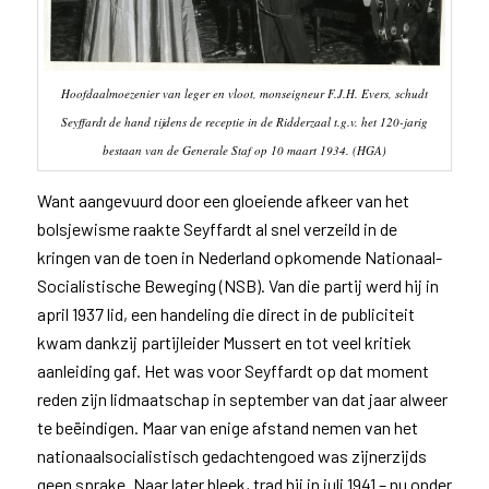
Hoofdaalmoezenier van leger en vloot, monseigneur F.J.H. Evers, schudt
Seyffardt de hand tijdens de receptie in de Ridderzaal t.g.v. het 120-jarig
bestaan van de Generale Staf op 10 maart 1934. (HGA)
Want aangevuurd door een gloeiende afkeer van het
bolsjewisme raakte Seyffardt al snel verzeild in de
kringen van de toen in Nederland opkomende Nationaal-
Socialistische Beweging (NSB). Van die partij werd hij in
april 1937 lid, een handeling die direct in de publiciteit
kwam dankzij partijleider Mussert en tot veel kritiek
aanleiding gaf. Het was voor Seyffardt op dat moment
reden zijn lidmaatschap in september van dat jaar alweer
te beëindigen. Maar van enige afstand nemen van het
nationaalsocialistisch gedachtengoed was zijnerzijds
geen sprake. Naar later bleek, trad hij in juli 1941 – nu onder