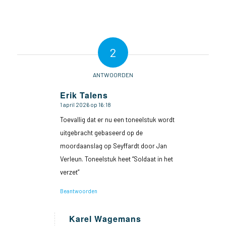
2
ANTWOORDEN
Erik Talens
1 april 2026 op 16:18
zegt:
Toevallig dat er nu een toneelstuk wordt
uitgebracht gebaseerd op de
moordaanslag op Seyffardt door Jan
Verleun. Toneelstuk heet “Soldaat in het
verzet”
Beantwoorden
Karel Wagemans