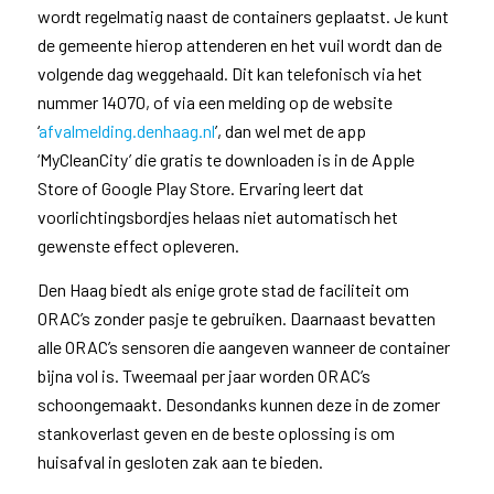
wordt regelmatig naast de containers geplaatst. Je kunt
de gemeente hierop attenderen en het vuil wordt dan de
volgende dag weggehaald. Dit kan telefonisch via het
nummer 14070, of via een melding op de website
‘
afvalmelding.denhaag.nl
’, dan wel met de app
‘MyCleanCity’ die gratis te downloaden is in de Apple
Store of Google Play Store. Ervaring leert dat
voorlichtingsbordjes helaas niet automatisch het
gewenste effect opleveren.
Den Haag biedt als enige grote stad de faciliteit om
ORAC’s zonder pasje te gebruiken. Daarnaast bevatten
alle ORAC’s sensoren die aangeven wanneer de container
bijna vol is. Tweemaal per jaar worden ORAC’s
schoongemaakt. Desondanks kunnen deze in de zomer
stankoverlast geven en de beste oplossing is om
huisafval in gesloten zak aan te bieden.