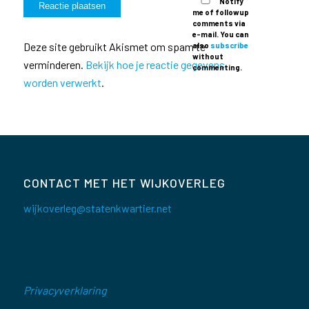
Notify
me of followup
comments via
e-mail. You can
Deze site gebruikt Akismet om spam te
also
subscribe
without
verminderen.
Bekijk hoe je reactie gegevens
commenting.
worden verwerkt
.
CONTACT MET HET WIJKOVERLEG
wijkoverleg@statenkwartier.net
Privacyverklaring