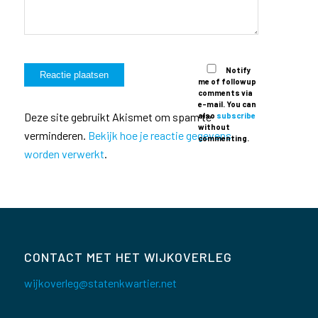
Notify
me of followup
comments via
e-mail. You can
Deze site gebruikt Akismet om spam te
also
subscribe
without
verminderen.
Bekijk hoe je reactie gegevens
commenting.
worden verwerkt
.
CONTACT MET HET WIJKOVERLEG
wijkoverleg@statenkwartier.net